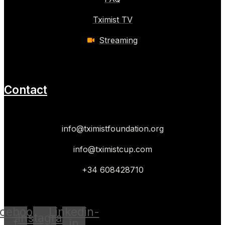
Tximist TV
Streaming
Contact
info@tximistfoundation.org
info@tximistcup.com
+34 608428710
cebook-
Linkedin-
Instagram
f
in