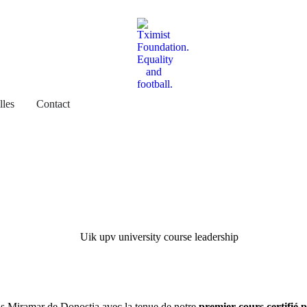
les
Contact
ais Miramar de Donostia avec la tenue de notre
premier cours certifié 