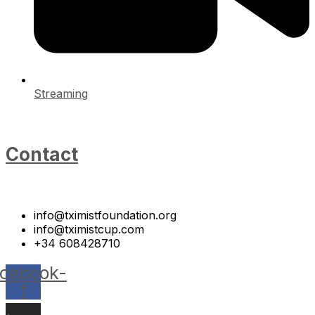
Streaming
Contact
info@tximistfoundation.org
info@tximistcup.com
+34 608428710
cebook-
f