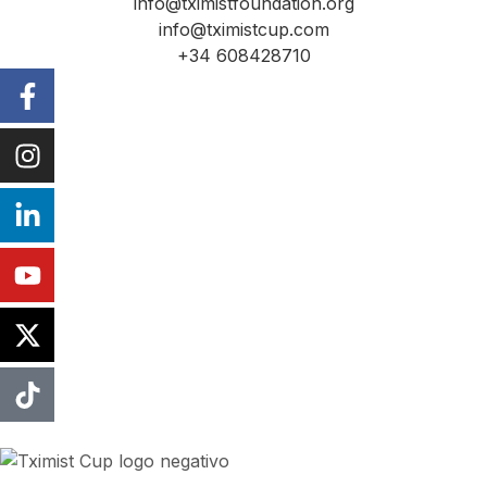
info@tximistfoundation.org
info@tximistcup.com
+34 608428710