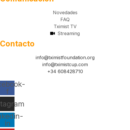
Novedades
FAQ
Tximist TV
Streaming
Contacto
info@tximistfoundation.org
info@tximistcup.com
+34 608428710
cebook-
f
stagram
nkedin-
in