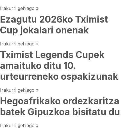
Irakurri gehiago »
Ezagutu 2026ko Tximist
Cup jokalari onenak
Irakurri gehiago »
Tximist Legends Cupek
amaituko ditu 10.
urteurreneko ospakizunak
Irakurri gehiago »
Hegoafrikako ordezkaritza
batek Gipuzkoa bisitatu du
Irakurri gehiago »