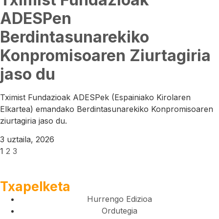
ADESPen
Berdintasunarekiko
Konpromisoaren Ziurtagiria
jaso du
Tximist Fundazioak ADESPek (Espainiako Kirolaren
Elkartea) emandako Berdintasunarekiko Konpromisoaren
ziurtagiria jaso du.
3 uztaila, 2026
1
2
3
Txapelketa
Hurrengo Edizioa
Ordutegia