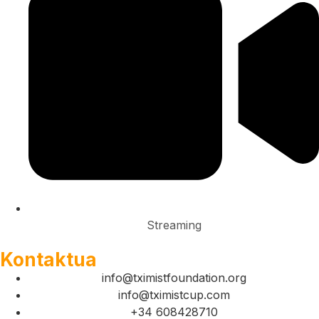
Streaming
Kontaktua
info@tximistfoundation.org
info@tximistcup.com
+34 608428710