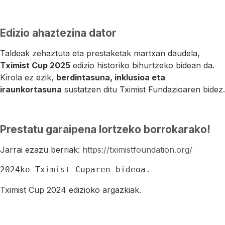
Edizio ahaztezina dator
Taldeak zehaztuta eta prestaketak martxan daudela,
Tximist Cup 2025
edizio historiko bihurtzeko bidean da.
Kirola ez ezik,
berdintasuna, inklusioa eta
iraunkortasuna
sustatzen ditu Tximist Fundazioaren bidez.
Prestatu garaipena lortzeko borrokarako!
Jarrai ezazu berriak:
https://tximistfoundation.org/
2024ko Tximist Cuparen bideoa.
Tximist Cup 2024 edizioko argazkiak.