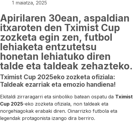
1 maiatza, 2025
Apirilaren 30ean, aspaldian
itxaroten den Tximist Cup
zozketa egin zen, futbol
lehiaketa entzutetsu
honetan lehiatuko diren
talde eta taldeak zehazteko.
Tximist Cup 2025eko zozketa ofiziala:
Taldeak ezarriak eta emozio handiena!
Ekitaldi zirraragarri eta sinboliko batean ospatu da
Tximist
Cup 2025
-eko zozketa ofiziala, non taldeak eta
norgehiagokak erabaki diren. Oinarrizko futbola eta
legendak protagonista izango dira berriro.