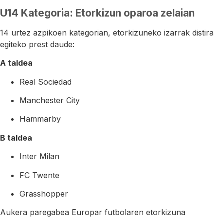
U14 Kategoria: Etorkizun oparoa zelaian
14 urtez azpikoen kategorian, etorkizuneko izarrak distira
egiteko prest daude:
A taldea
Real Sociedad
Manchester City
Hammarby
B taldea
Inter Milan
FC Twente
Grasshopper
Aukera paregabea Europar futbolaren etorkizuna