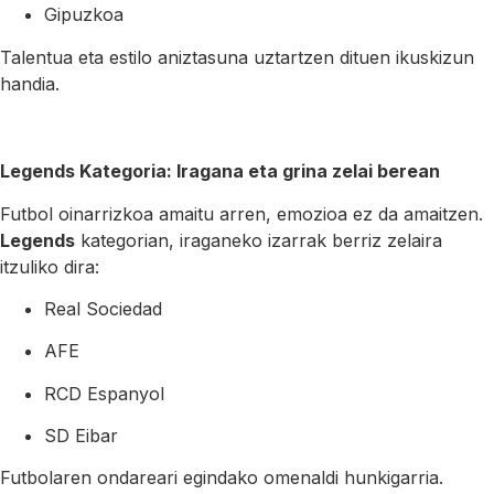
Gipuzkoa
Talentua eta estilo aniztasuna uztartzen dituen ikuskizun
handia.
Legends Kategoria: Iragana eta grina zelai berean
Futbol oinarrizkoa amaitu arren, emozioa ez da amaitzen.
Legends
kategorian, iraganeko izarrak berriz zelaira
itzuliko dira:
Real Sociedad
AFE
RCD Espanyol
SD Eibar
Futbolaren ondareari egindako omenaldi hunkigarria.