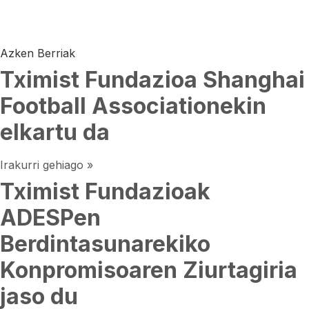
Azken Berriak
Tximist Fundazioa Shanghai
Football Associationekin
elkartu da
Irakurri gehiago »
Tximist Fundazioak
ADESPen
Berdintasunarekiko
Konpromisoaren Ziurtagiria
jaso du