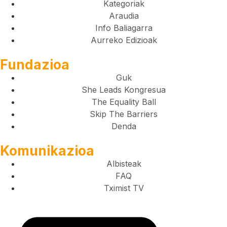
Kategoriak
Araudia
Info Baliagarra
Aurreko Edizioak
Fundazioa
Guk
She Leads Kongresua
The Equality Ball
Skip The Barriers
Denda
Komunikazioa
Albisteak
FAQ
Tximist TV