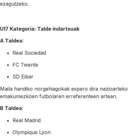
ezagutzeko.
U17 Kategoria: Talde indartsuak
A Taldea
:
Real Sociedad
FC Twente
SD Eibar
Maila handiko norgehiagokak espero dira nazioarteko
emakumezkoen futbolaren erreferenteen artean.
B Taldea
:
Real Madrid
Olympique Lyon