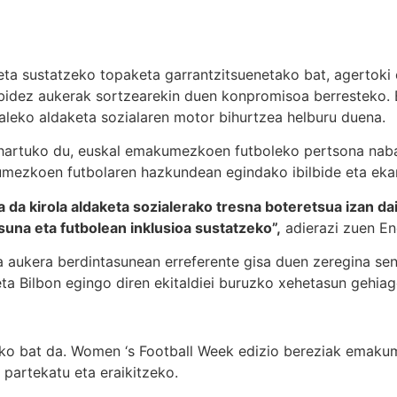
ta sustatzeko topaketa garrantzitsuenetako bat, agertoki
bidez aukerak sortzearekin duen konpromisoa berresteko. Be
leko aldaketa sozialaren motor bihurtzea helburu duena.
hartuko du, euskal emakumezkoen futboleko pertsona nabar
umezkoen futbolaren hazkundean egindako ibilbide eta eka
 da kirola aldaketa sozialerako tresna boteretsua izan d
una eta futbolean inklusioa sustatzeko”,
adierazi zuen En
ukera berdintasunean erreferente gisa duen zeregina sendo
i eta Bilbon egingo diren ekitaldiei buruzko xehetasun gehi
ako bat da. Women ‘s Football Week edizio bereziak emakum
partekatu eta eraikitzeko.