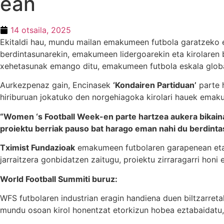
ean
14 otsaila, 2025
Ekitaldi hau, mundu mailan emakumeen futbola garatzeko e
berdintasunarekin, emakumeen lidergoarekin eta kirolaren 
xehetasunak emango ditu, emakumeen futbola eskala globa
Aurkezpenaz gain, Encinasek
‘Kondairen Partiduan’
parte 
hiriburuan jokatuko den norgehiagoka kirolari hauek emak
“Women ‘s Football Week-en parte hartzea aukera bikaina
proiektu berriak pauso bat harago eman nahi du berdintas
Tximist Fundazioak
emakumeen futbolaren garapenean eta a
jarraitzera gonbidatzen zaitugu, proiektu zirraragarri hon
World Football Summiti buruz:
WFS futbolaren industrian eragin handiena duen biltzarret
mundu osoan kirol honentzat etorkizun hobea eztabaidatu, 