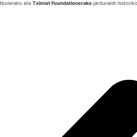
tbolerako eta
Tximist Foundationerako
jardunaldi historik