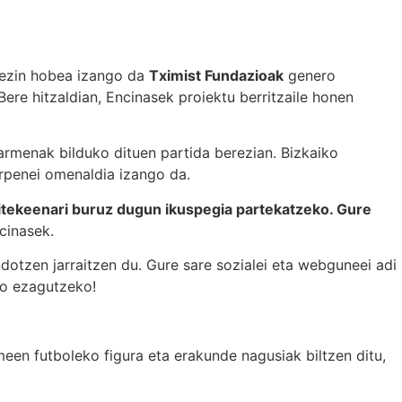
 ezin hobea izango da
Tximist Fundazioak
genero
re hitzaldian, Encinasek proiektu berritzaile honen
menak bilduko dituen partida berezian. Bizkaiko
rpenei omenaldia izango da.
aitekeenari buruz dugun ikuspegia partekatzeko. Gure
cinasek.
tzen jarraitzen du. Gure sare sozialei eta webguneei adi
ago ezagutzeko!
een futboleko figura eta erakunde nagusiak biltzen ditu,