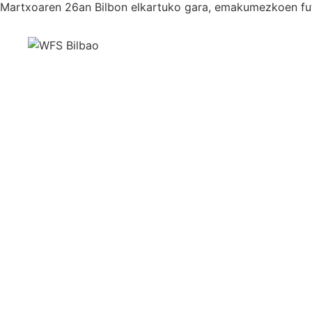
Martxoaren 26an Bilbon elkartuko gara, emakumezkoen fu