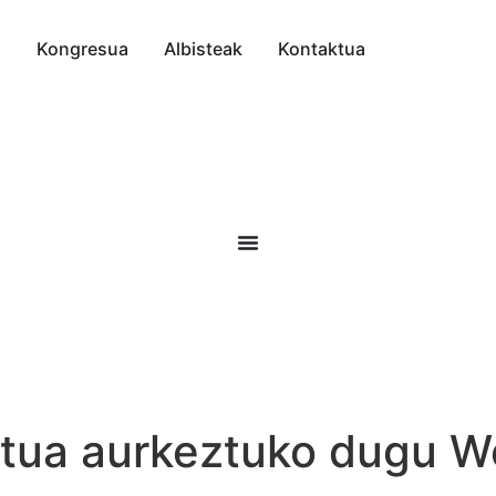
a
Kongresua
Albisteak
Kontaktua
ktua aurkeztuko dugu W