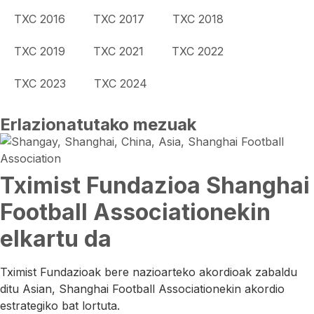
TXC 2016
TXC 2017
TXC 2018
TXC 2019
TXC 2021
TXC 2022
TXC 2023
TXC 2024
Erlazionatutako mezuak
Tximist Fundazioa Shanghai
Football Associationekin
elkartu da
Tximist Fundazioak bere nazioarteko akordioak zabaldu
ditu Asian, Shanghai Football Associationekin akordio
estrategiko bat lortuta.