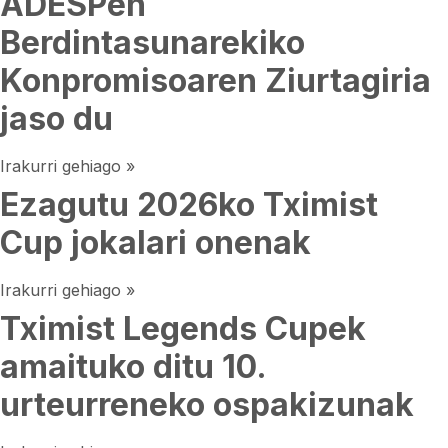
ADESPen
Berdintasunarekiko
Konpromisoaren Ziurtagiria
jaso du
Irakurri gehiago »
Ezagutu 2026ko Tximist
Cup jokalari onenak
Irakurri gehiago »
Tximist Legends Cupek
amaituko ditu 10.
urteurreneko ospakizunak