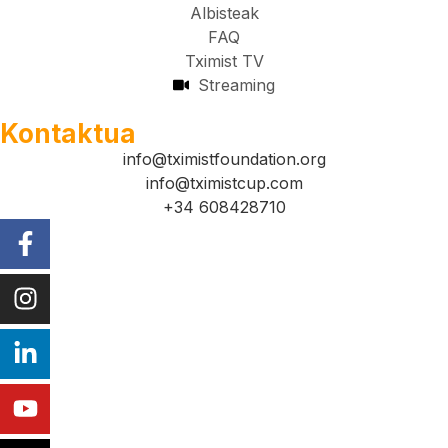
Albisteak
FAQ
Tximist TV
Streaming
Kontaktua
info@tximistfoundation.org
info@tximistcup.com
+34 608428710