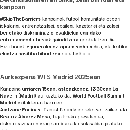
kanpoan
#SkipTheBarriers
kanpainak futbol komunitate osoari —
jokalariei, entrenatzaileei, epaileei, kazetariei eta zaleei —
benetako diskriminazio-esaldiekin egindako
entrenamendu-hesiak gainditzera
gonbidatzen die.
Hesi horiek
eguneroko oztopoen sinbolo
dira, eta
kritika
ekintza positibo bihurtzea
dute helburu.
Aurkezpena WFS Madrid 2025ean
Kanpaina
urriaren 15ean, asteazkenez, 12:30ean La
Nave-n (Madril)
aurkeztuko da,
World Football Summit
Madrid
ekitaldiaren barruan.
Aintzane Encinas
, Tximist Foundation-eko sortzailea, eta
Beatriz Álvarez Mesa
, Liga F-eko presidentea,
diskriminazioaren eraginari buruzko solasaldia gidatuko