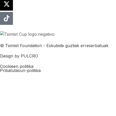
© Tximist Foundation - Eskubide guztiak erreserbatuak
Design by PULCRO
Cookieen politika
Pribatutasun-politika​