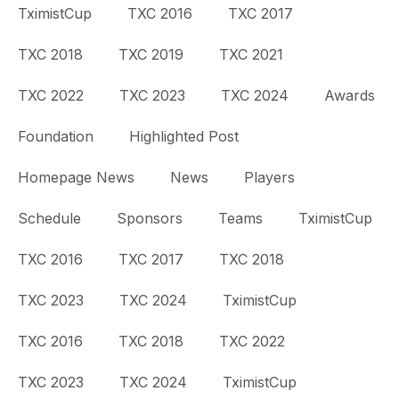
TximistCup
TXC 2016
TXC 2017
TXC 2018
TXC 2019
TXC 2021
TXC 2022
TXC 2023
TXC 2024
Awards
Foundation
Highlighted Post
Homepage News
News
Players
Schedule
Sponsors
Teams
TximistCup
TXC 2016
TXC 2017
TXC 2018
TXC 2023
TXC 2024
TximistCup
TXC 2016
TXC 2018
TXC 2022
TXC 2023
TXC 2024
TximistCup