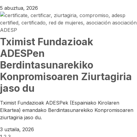
5 abuztua, 2026
Tximist Fundazioak
ADESPen
Berdintasunarekiko
Konpromisoaren Ziurtagiria
jaso du
Tximist Fundazioak ADESPek (Espainiako Kirolaren
Elkartea) emandako Berdintasunarekiko Konpromisoaren
ziurtagiria jaso du.
3 uztaila, 2026
1
2
3