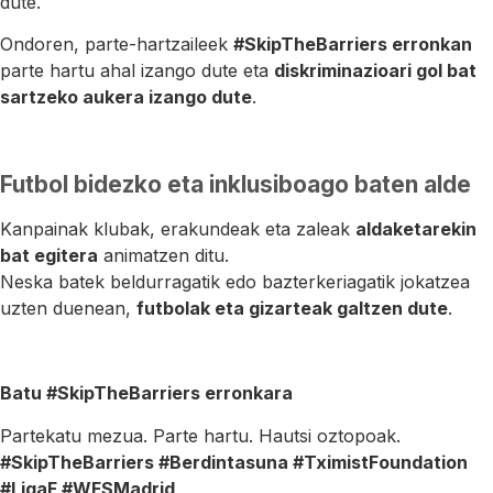
dute.
Ondoren, parte-hartzaileek
#SkipTheBarriers erronkan
parte hartu ahal izango dute eta
diskriminazioari gol bat
sartzeko aukera izango dute
.
Futbol bidezko eta inklusiboago baten alde
Kanpainak klubak, erakundeak eta zaleak
aldaketarekin
bat egitera
animatzen ditu.
Neska batek beldurragatik edo bazterkeriagatik jokatzea
uzten duenean,
futbolak eta gizarteak galtzen dute
.
Batu #SkipTheBarriers erronkara
Partekatu mezua. Parte hartu. Hautsi oztopoak.
#SkipTheBarriers #Berdintasuna #TximistFoundation
#LigaF #WFSMadrid