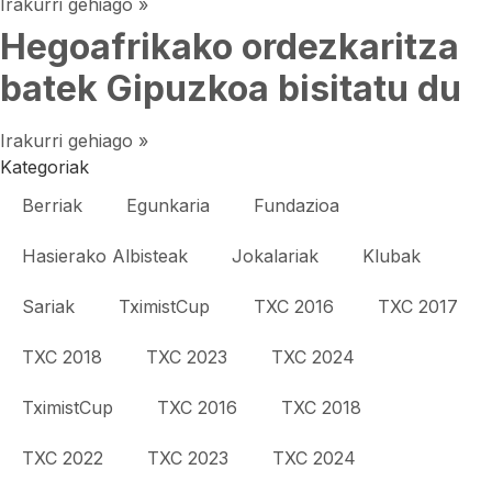
Irakurri gehiago »
Hegoafrikako ordezkaritza
batek Gipuzkoa bisitatu du
Irakurri gehiago »
Kategoriak
Berriak
Egunkaria
Fundazioa
Hasierako Albisteak
Jokalariak
Klubak
Sariak
TximistCup
TXC 2016
TXC 2017
TXC 2018
TXC 2023
TXC 2024
TximistCup
TXC 2016
TXC 2018
TXC 2022
TXC 2023
TXC 2024