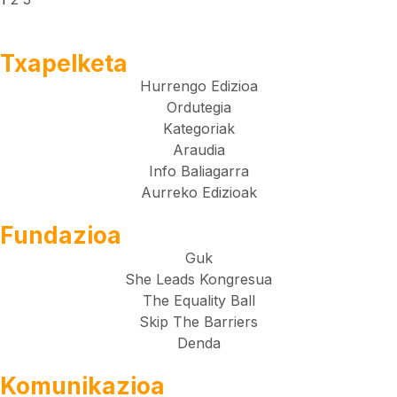
Txapelketa
Hurrengo Edizioa
Ordutegia
Kategoriak
Araudia
Info Baliagarra
Aurreko Edizioak
Fundazioa
Guk
She Leads Kongresua
The Equality Ball
Skip The Barriers
Denda
Komunikazioa