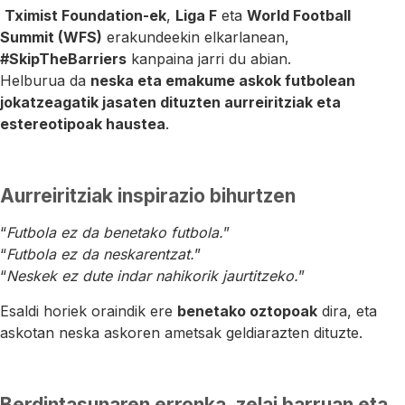
Tximist Foundation-ek
,
Liga F
eta
World Football
Summit (WFS)
erakundeekin elkarlanean,
#SkipTheBarriers
kanpaina jarri du abian.
Helburua da
neska eta emakume askok futbolean
jokatzeagatik jasaten dituzten aurreiritziak eta
estereotipoak haustea
.
Aurreiritziak inspirazio bihurtzen
“
Futbola ez da benetako futbola.
”
“
Futbola ez da neskarentzat.
”
“
Neskek ez dute indar nahikorik jaurtitzeko.
”
Esaldi horiek oraindik ere
benetako oztopoak
dira, eta
askotan neska askoren ametsak geldiarazten dituzte.
Berdintasunaren erronka, zelai barruan eta