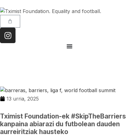
13 urria, 2025
Tximist Foundation-ek #SkipTheBarriers
kanpaina abiarazi du futbolean dauden
aurreiritziak hausteko