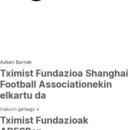
Azken Berriak
Tximist Fundazioa Shanghai
Football Associationekin
elkartu da
Irakurri gehiago »
Tximist Fundazioak