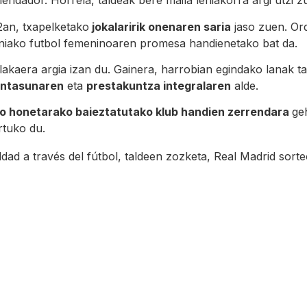
dador. Horrela, taldeak bere maila lehiakorra argi utzi z
an, txapelketako
jokalaririk onenaren saria
jaso zuen. Ord
niako futbol femeninoaren promesa handienetako bat da.
lakaera argia izan du. Gainera, harrobian egindako lanak t
intasunaren
eta
prestakuntza integralaren
alde.
zio honetarako baieztatutako klub handien zerrendara
ge
rtuko du.