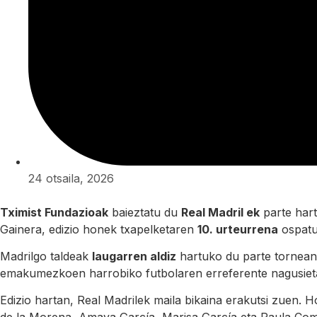
24 otsaila, 2026
Tximist Fundazioak
baieztatu du
Real Madril ek
parte har
Gainera, edizio honek txapelketaren
10. urteurrena
ospatu
Madrilgo taldeak
laugarren aldiz
hartuko du parte tornean. 
emakumezkoen harrobiko futbolaren erreferente nagusiet
Edizio hartan, Real Madrilek maila bikaina erakutsi zuen. 