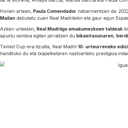
de la Morena, Amaya García, Marisa García eta Paula Comen
Horien artean,
Paula Comendador
nabarmentzen da. 2022
Mailan
debutatu zuen Real Madrilekin eta gaur egun Espai
Azken urteetan,
Real Madrilgo emakumezkoen taldeak
bi
apustu sendoa egiten jarraitzen du
bikaintasunaren
,
berd
Tximist Cup-era itzulita, Real Madril
10. urteurreneko edi
handituko du eta txapelketaren nazioarteko prestigioa inda