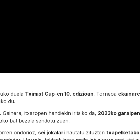
tuko duela
Tximist Cup-en 10. edizioan
. Torneoa
ekainare
ko du.
Gainera, itxaropen handiekin iritsiko da,
2023ko garaipe
ako bat bezala sendotu zuen.
Horren ondorioz,
sei jokalari
hautatu zituzten
txapelketako