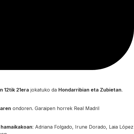
n 12tik 21era
jokatuko da
Hondarribian eta Zubietan
.
naren
ondoren. Garaipen horrek Real Madril
 hamaikakoan
: Adriana Folgado, Irune Dorado, Laia López