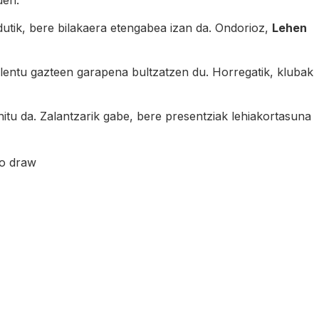
uen.
utik, bere bilakaera etengabea izan da. Ondorioz,
Lehen
alentu gazteen garapena bultzatzen du. Horregatik, klubak
hitu da. Zalantzarik gabe, bere presentziak lehiakortasuna