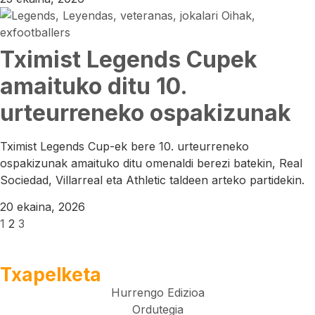
Tximist Legends Cupek
amaituko ditu 10.
urteurreneko ospakizunak
Tximist Legends Cup-ek bere 10. urteurreneko
ospakizunak amaituko ditu omenaldi berezi batekin, Real
Sociedad, Villarreal eta Athletic taldeen arteko partidekin.
20 ekaina, 2026
1
2
3
Txapelketa
Hurrengo Edizioa
Ordutegia