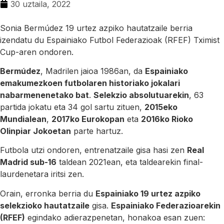
30 uztaila, 2022
Sonia Bermúdez 19 urtez azpiko hautatzaile berria
izendatu du Espainiako Futbol Federazioak (RFEF) Tximist
Cup-aren ondoren.
Bermúdez
, Madrilen jaioa 1986an, da
Espainiako
emakumezkoen futbolaren historiako jokalari
nabarmenenetako bat
.
Selekzio absolutuarekin
, 63
partida jokatu eta 34 gol sartu zituen,
2015eko
Mundialean
,
2017ko Eurokopan
eta
2016ko Rioko
Olinpiar Jokoetan
parte hartuz.
Futbola utzi ondoren, entrenatzaile gisa hasi zen
Real
Madrid sub-16
taldean 2021ean, eta taldearekin final-
laurdenetara iritsi zen.
Orain, erronka berria du
Espainiako 19 urtez azpiko
selekzioko hautatzaile
gisa.
Espainiako Federazioarekin
(RFEF)
egindako adierazpenetan, honakoa esan zuen: