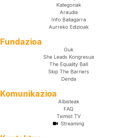
Kategoriak
Araudia
Info Baliagarra
Aurreko Edizioak
Fundazioa
Guk
She Leads Kongresua
The Equality Ball
Skip The Barriers
Denda
Komunikazioa
Albisteak
FAQ
Tximist TV
Streaming