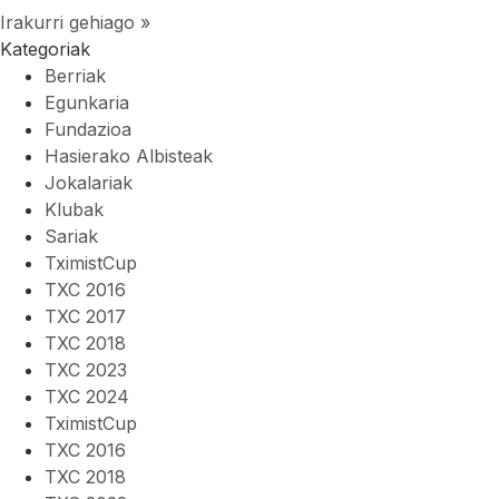
Irakurri gehiago »
Kategoriak
Berriak
Egunkaria
Fundazioa
Hasierako Albisteak
Jokalariak
Klubak
Sariak
TximistCup
TXC 2016
TXC 2017
TXC 2018
TXC 2023
TXC 2024
TximistCup
TXC 2016
TXC 2018