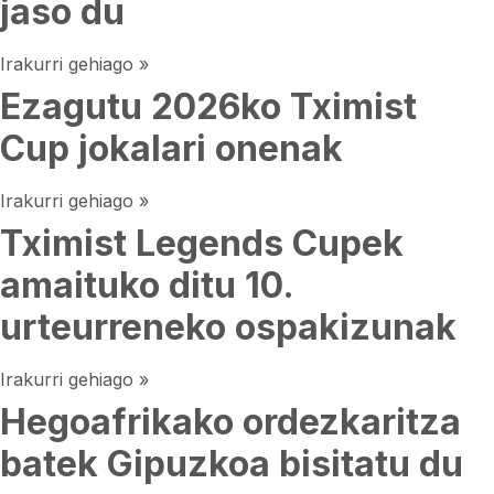
jaso du
Irakurri gehiago »
Ezagutu 2026ko Tximist
Cup jokalari onenak
Irakurri gehiago »
Tximist Legends Cupek
amaituko ditu 10.
urteurreneko ospakizunak
Irakurri gehiago »
Hegoafrikako ordezkaritza
batek Gipuzkoa bisitatu du