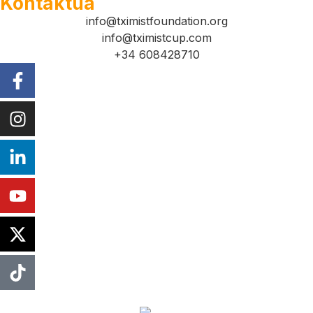
Kontaktua
info@tximistfoundation.org
info@tximistcup.com
+34 608428710