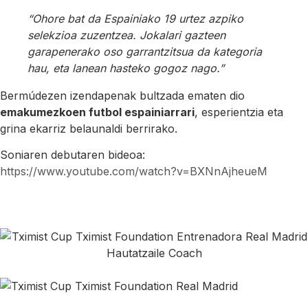
“Ohore bat da Espainiako 19 urtez azpiko
selekzioa zuzentzea. Jokalari gazteen
garapenerako oso garrantzitsua da kategoria
hau, eta lanean hasteko gogoz nago.”
Bermúdezen izendapenak bultzada ematen dio
emakumezkoen futbol espainiarrari
, esperientzia eta
grina ekarriz belaunaldi berrirako.
Soniaren debutaren bideoa:
https://www.youtube.com/watch?v=BXNnAjheueM