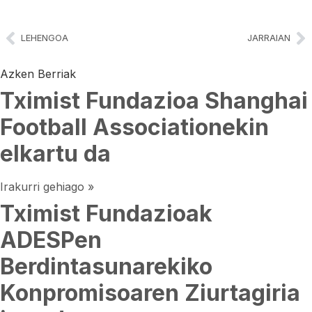
LEHENGOA
JARRAIAN
Azken Berriak
Tximist Fundazioa Shanghai
Football Associationekin
elkartu da
Irakurri gehiago »
Tximist Fundazioak
ADESPen
Berdintasunarekiko
Konpromisoaren Ziurtagiria