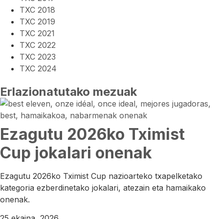
TXC 2018
TXC 2019
TXC 2021
TXC 2022
TXC 2023
TXC 2024
Erlazionatutako mezuak
Ezagutu 2026ko Tximist
Cup jokalari onenak
Ezagutu 2026ko Tximist Cup nazioarteko txapelketako
kategoria ezberdinetako jokalari, atezain eta hamaikako
onenak.
25 ekaina, 2026