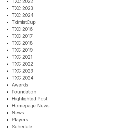
TXC 2022
TXC 2023
TXC 2024
TximistCup
TXC 2016
TXC 2017
TXC 2018
TXC 2019
TXC 2021
TXC 2022
TXC 2023
TXC 2024
Awards
Foundation
Highlighted Post
Homepage News
News
Players
Schedule