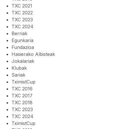
TXC 2021
TXC 2022
TXC 2023
TXC 2024
Berriak
Egunkaria
Fundazioa
Hasierako Albisteak
Jokalariak
Klubak
Sariak
TximistCup
TXC 2016
TXC 2017
TXC 2018
TXC 2023
TXC 2024
TximistCup