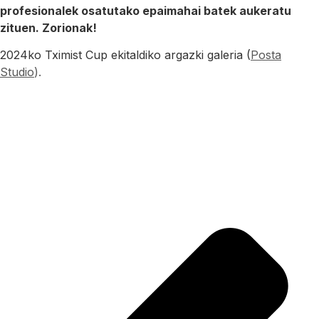
profesionalek osatutako epaimahai batek aukeratu
zituen. Zorionak!
2024ko Tximist Cup ekitaldiko argazki galeria (
Posta
Studio
).