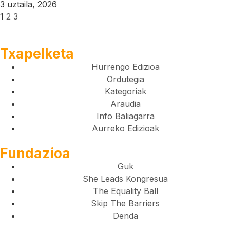
3 uztaila, 2026
1
2
3
Txapelketa
Hurrengo Edizioa
Ordutegia
Kategoriak
Araudia
Info Baliagarra
Aurreko Edizioak
Fundazioa
Guk
She Leads Kongresua
The Equality Ball
Skip The Barriers
Denda