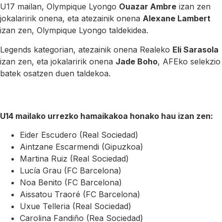
U17 mailan, Olympique Lyongo
Ouazar Ambre
izan zen
jokalaririk onena, eta atezainik onena
Alexane Lambert
izan zen, Olympique Lyongo taldekidea.
Legends kategorian, atezainik onena Realeko
Eli Sarasola
izan zen, eta jokalaririk onena
Jade Boho
, AFEko selekzio
batek osatzen duen taldekoa.
U14 mailako urrezko hamaikakoa honako hau izan zen:
Eider Escudero (Real Sociedad)
Aintzane Escarmendi (Gipuzkoa)
Martina Ruiz (Real Sociedad)
Lucía Grau (FC Barcelona)
Noa Benito (FC Barcelona)
Aissatou Traoré (FC Barcelona)
Uxue Telleria (Real Sociedad)
Carolina Fandiño (Rea Sociedad)