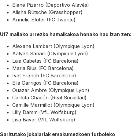
Elene Pizarro (Deportivo Alavés)
Alisha Rütsche (Grasshopper)
Annelie Slüter (FC Twente)
U17 mailako urrezko hamaikakoa honako hau izan zen:
Alexane Lambert (Olympique Lyon)
Aalyah Sanadi (Olympique Lyon)
Laia Cabetas (FC Barcelona)
Maria Rius (FC Barcelona)
Ivet Franch (FC Barcelona)
Elia Garrigos (FC Barcelona)
Ouazar Ambre (Olympique Lyon)
Carlota Chacón (Real Sociedad)
Camille Marmillot (Olympique Lyon)
Lilly Damm (VfL Wolfsburg)
Lisa Bayer (VfL Wolfsburg)
Saritutako jokalariak emakumezkoen futboleko