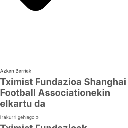
Azken Berriak
Tximist Fundazioa Shanghai
Football Associationekin
elkartu da
Irakurri gehiago »