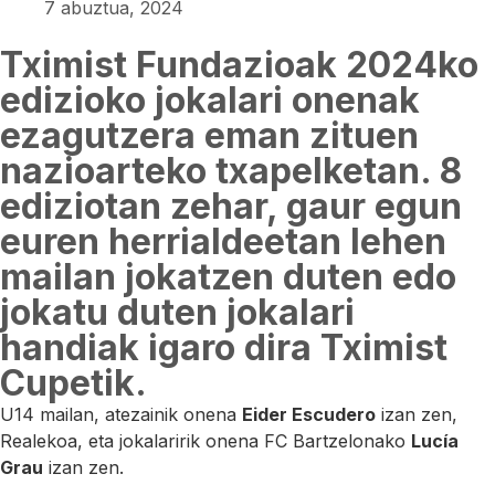
7 abuztua, 2024
Tximist Fundazioak 2024ko
edizioko jokalari onenak
ezagutzera eman zituen
nazioarteko txapelketan. 8
ediziotan zehar, gaur egun
euren herrialdeetan lehen
mailan jokatzen duten edo
jokatu duten jokalari
handiak igaro dira Tximist
Cupetik.
U14 mailan, atezainik onena
Eider Escudero
izan zen,
Realekoa, eta jokalaririk onena FC Bartzelonako
Lucía
Grau
izan zen.