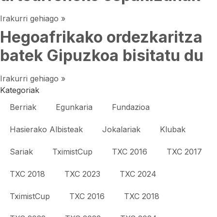
Irakurri gehiago »
Hegoafrikako ordezkaritza
batek Gipuzkoa bisitatu du
Irakurri gehiago »
Kategoriak
Berriak
Egunkaria
Fundazioa
Hasierako Albisteak
Jokalariak
Klubak
Sariak
TximistCup
TXC 2016
TXC 2017
TXC 2018
TXC 2023
TXC 2024
TximistCup
TXC 2016
TXC 2018