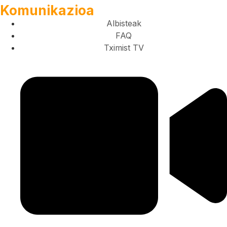
Komunikazioa
Albisteak
FAQ
Tximist TV