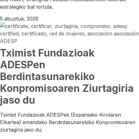
estrategiko bat lortuta.
5 abuztua, 2026
Tximist Fundazioak
ADESPen
Berdintasunarekiko
Konpromisoaren Ziurtagiria
jaso du
Tximist Fundazioak ADESPek (Espainiako Kirolaren
Elkartea) emandako Berdintasunarekiko Konpromisoaren
ziurtagiria jaso du.