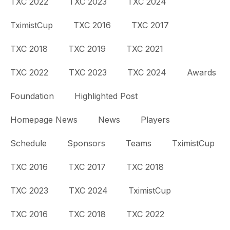
TXC 2022
TXC 2023
TXC 2024
TximistCup
TXC 2016
TXC 2017
TXC 2018
TXC 2019
TXC 2021
TXC 2022
TXC 2023
TXC 2024
Awards
Foundation
Highlighted Post
Homepage News
News
Players
Schedule
Sponsors
Teams
TximistCup
TXC 2016
TXC 2017
TXC 2018
TXC 2023
TXC 2024
TximistCup
TXC 2016
TXC 2018
TXC 2022