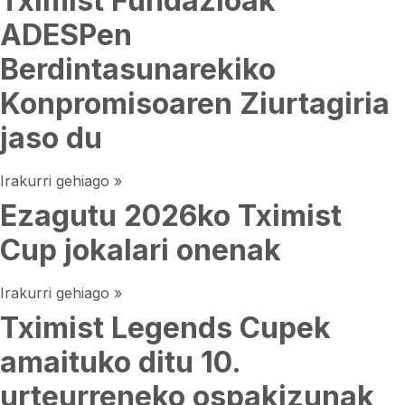
Tximist Fundazioak
ADESPen
Berdintasunarekiko
Konpromisoaren Ziurtagiria
jaso du
Irakurri gehiago »
Ezagutu 2026ko Tximist
Cup jokalari onenak
Irakurri gehiago »
Tximist Legends Cupek
amaituko ditu 10.
urteurreneko ospakizunak