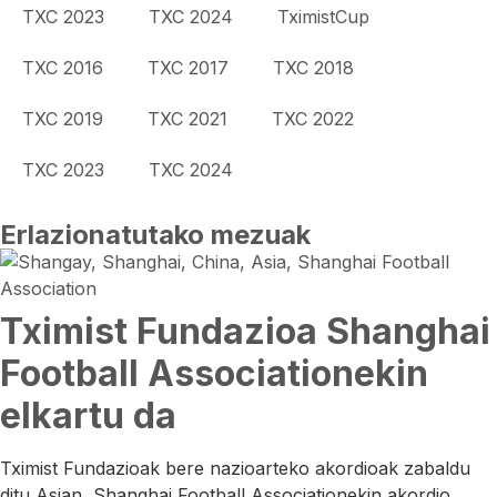
TXC 2023
TXC 2024
TximistCup
TXC 2016
TXC 2017
TXC 2018
TXC 2019
TXC 2021
TXC 2022
TXC 2023
TXC 2024
Erlazionatutako mezuak
Tximist Fundazioa Shanghai
Football Associationekin
elkartu da
Tximist Fundazioak bere nazioarteko akordioak zabaldu
ditu Asian, Shanghai Football Associationekin akordio