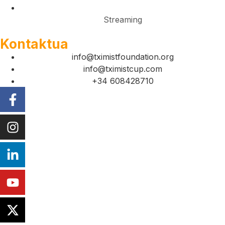
Streaming
Kontaktua
info@tximistfoundation.org
info@tximistcup.com
+34 608428710