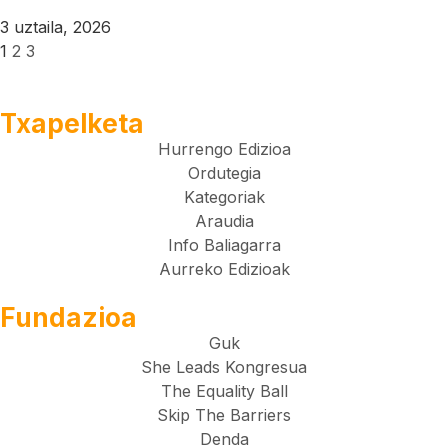
3 uztaila, 2026
1
2
3
Txapelketa
Hurrengo Edizioa
Ordutegia
Kategoriak
Araudia
Info Baliagarra
Aurreko Edizioak
Fundazioa
Guk
She Leads Kongresua
The Equality Ball
Skip The Barriers
Denda