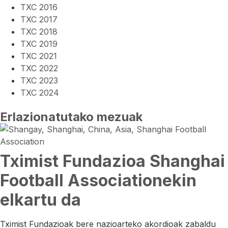
TXC 2016
TXC 2017
TXC 2018
TXC 2019
TXC 2021
TXC 2022
TXC 2023
TXC 2024
Erlazionatutako mezuak
Tximist Fundazioa Shanghai
Football Associationekin
elkartu da
Tximist Fundazioak bere nazioarteko akordioak zabaldu