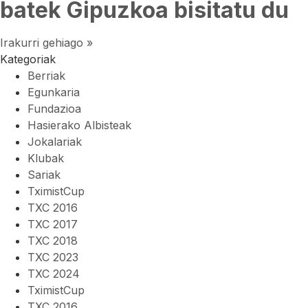
batek Gipuzkoa bisitatu du
Irakurri gehiago »
Kategoriak
Berriak
Egunkaria
Fundazioa
Hasierako Albisteak
Jokalariak
Klubak
Sariak
TximistCup
TXC 2016
TXC 2017
TXC 2018
TXC 2023
TXC 2024
TximistCup
TXC 2016