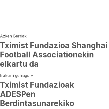
Azken Berriak
Tximist Fundazioa Shanghai
Football Associationekin
elkartu da
Irakurri gehiago »
Tximist Fundazioak
ADESPen
Berdintasunarekiko