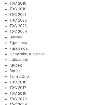
TXC 2018
TXC 2019
TXC 2021
TXC 2022
TXC 2023
TXC 2024
Berriak
Egunkaria
Fundazioa
Hasierako Albisteak
Jokalariak
Klubak
Sariak
TximistCup
TXC 2016
TXC 2017
TXC 2018
TXC 2023
TXC 2024