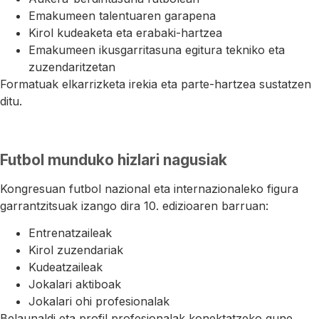
Emakumeen talentuaren garapena
Kirol kudeaketa eta erabaki-hartzea
Emakumeen ikusgarritasuna egitura tekniko eta
zuzendaritzetan
Formatuak elkarrizketa irekia eta parte-hartzea sustatzen
ditu.
Futbol munduko hizlari nagusiak
Kongresuan futbol nazional eta internazionaleko figura
garrantzitsuak izango dira 10. edizioaren barruan:
Entrenatzaileak
Kirol zuzendariak
Kudeatzaileak
Jokalari aktiboak
Jokalari ohi profesionalak
Belaunaldi eta profil profesionalak konektatzeko gune