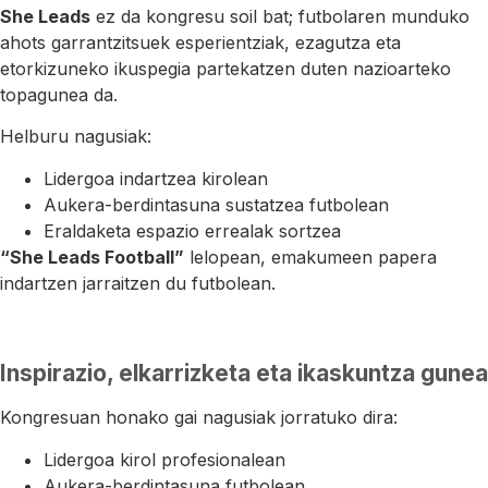
She Leads
ez da kongresu soil bat; futbolaren munduko
ahots garrantzitsuek esperientziak, ezagutza eta
etorkizuneko ikuspegia partekatzen duten nazioarteko
topagunea da.
Helburu nagusiak:
Lidergoa indartzea kirolean
Aukera-berdintasuna sustatzea futbolean
Eraldaketa espazio errealak sortzea
“She Leads Football”
lelopean, emakumeen papera
indartzen jarraitzen du futbolean.
Inspirazio, elkarrizketa eta ikaskuntza gunea
Kongresuan honako gai nagusiak jorratuko dira:
Lidergoa kirol profesionalean
Aukera-berdintasuna futbolean