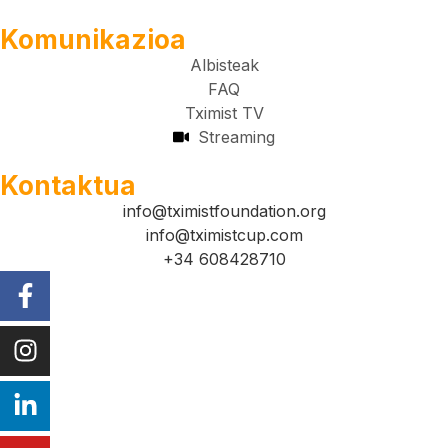
Komunikazioa
Albisteak
FAQ
Tximist TV
Streaming
Kontaktua
info@tximistfoundation.org
info@tximistcup.com
+34 608428710