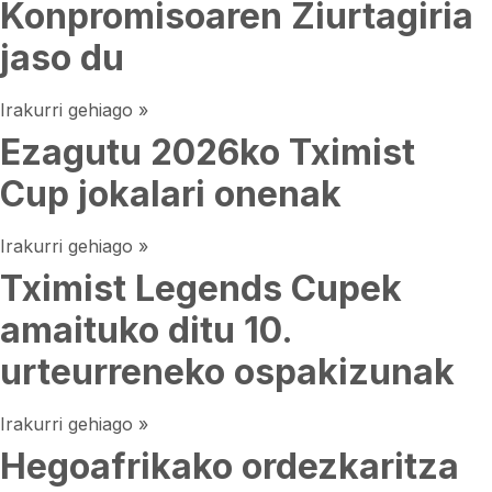
Konpromisoaren Ziurtagiria
jaso du
Irakurri gehiago »
Ezagutu 2026ko Tximist
Cup jokalari onenak
Irakurri gehiago »
Tximist Legends Cupek
amaituko ditu 10.
urteurreneko ospakizunak
Irakurri gehiago »
Hegoafrikako ordezkaritza