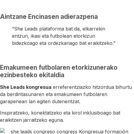
Aintzane Encinasen adierazpena
“She Leads plataforma bat da, elkarrekin
entzun, ikasi eta futbolean etorkizun
bidezkoago eta ordezkariago bat eraikitzeko.”
Emakumeen futbolaren etorkizunerako
ezinbesteko ekitaldia
She Leads kongresua
erreferentziazko hitzordua bihurtu
da berdintasunaren eta emakumeen futbolaren
garapenean lan egiten dutenentzat.
Inspiratzeko, konektatzeko eta kirol inklusiboago bat
eraikitzen jarraitzeko eguna.