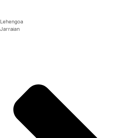
Lehengoa
Jarraian