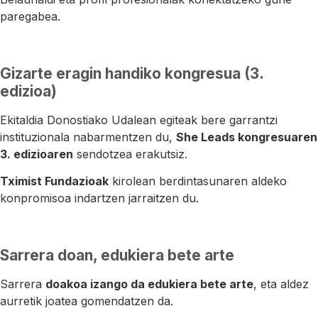
paregabea.
Gizarte eragin handiko kongresua (3.
edizioa)
Ekitaldia Donostiako Udalean egiteak bere garrantzi
instituzionala nabarmentzen du,
She Leads kongresuaren
3. edizioaren
sendotzea erakutsiz.
Tximist Fundazioak
kirolean berdintasunaren aldeko
konpromisoa indartzen jarraitzen du.
Sarrera doan, edukiera bete arte
Sarrera
doakoa izango da edukiera bete arte
, eta aldez
aurretik joatea gomendatzen da.