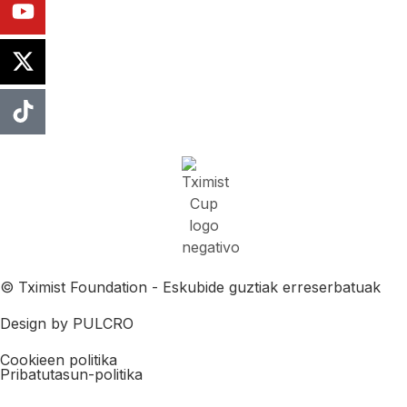
© Tximist Foundation - Eskubide guztiak erreserbatuak
Design by PULCRO
Cookieen politika
Pribatutasun-politika​