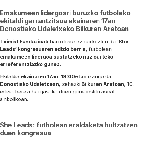
Emakumeen lidergoari buruzko futboleko
ekitaldi garrantzitsua ekainaren 17an
Donostiako Udaletxeko Bilkuren Aretoan
Tximist Fundazioak
harrotasunez aurkezten du
‘She
Leads’ kongresuaren edizio berria
, futbolean
emakumeen lidergoa sustatzeko nazioarteko
erreferentziazko gunea
.
Ekitaldia
ekainaren 17an, 19:00etan
izango da
Donostiako Udaletxean
, zehazki
Bilkuren Aretoan
, 10.
edizio berezi hau jasoko duen gune instituzional
sinbolikoan.
She Leads: futbolean eraldaketa bultzatzen
duen kongresua