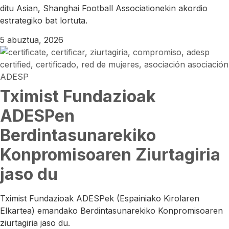
ditu Asian, Shanghai Football Associationekin akordio
estrategiko bat lortuta.
5 abuztua, 2026
Tximist Fundazioak
ADESPen
Berdintasunarekiko
Konpromisoaren Ziurtagiria
jaso du
Tximist Fundazioak ADESPek (Espainiako Kirolaren
Elkartea) emandako Berdintasunarekiko Konpromisoaren
ziurtagiria jaso du.