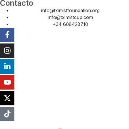
Contacto
info@tximistfoundation.org
info@tximistcup.com
+34 608428710