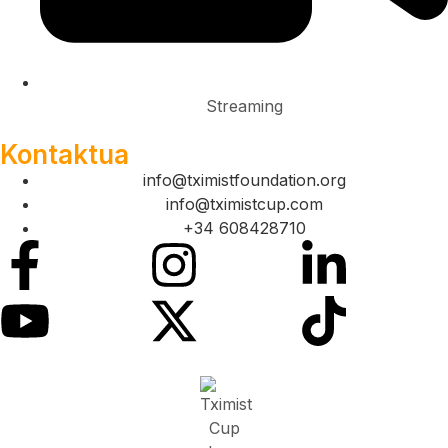
Streaming
Kontaktua
info@tximistfoundation.org
info@tximistcup.com
+34 608428710