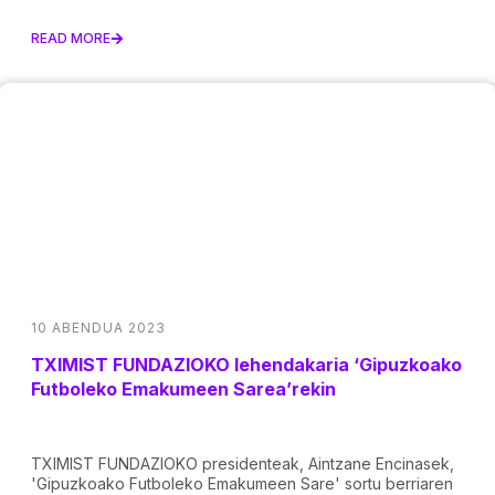
READ MORE
10 ABENDUA 2023
TXIMIST FUNDAZIOKO lehendakaria ‘Gipuzkoako
Futboleko Emakumeen Sarea’rekin
TXIMIST FUNDAZIOKO presidenteak, Aintzane Encinasek,
'Gipuzkoako Futboleko Emakumeen Sare' sortu berriaren