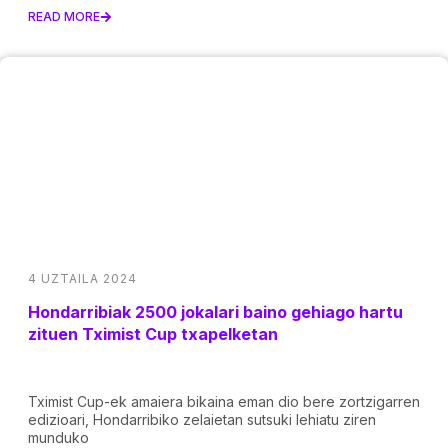
READ MORE
4 UZTAILA 2024
Hondarribiak 2500 jokalari baino gehiago hartu
zituen Tximist Cup txapelketan
Tximist Cup-ek amaiera bikaina eman dio bere zortzigarren
edizioari, Hondarribiko zelaietan sutsuki lehiatu ziren
munduko