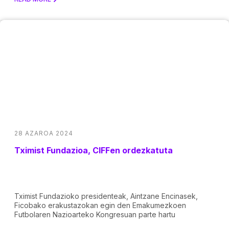
28 AZAROA 2024
Tximist Fundazioa, CIFFen ordezkatuta
Tximist Fundazioko presidenteak, Aintzane Encinasek,
Ficobako erakustazokan egin den Emakumezkoen
Futbolaren Nazioarteko Kongresuan parte hartu