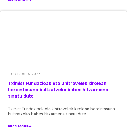
10 OTSAILA 2025
Tximist Fundazioak eta Unitravelek kirolean
berdintasuna bultzatzeko babes hitzarmena
sinatu dute
Tximist Fundazioak eta Unitravelek kirolean berdintasuna
bultzatzeko babes hitzarmena sinatu dute.
READ MORE