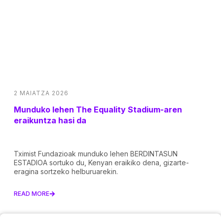
2 MAIATZA 2026
Munduko lehen The Equality Stadium-aren
eraikuntza hasi da
Tximist Fundazioak munduko lehen BERDINTASUN
ESTADIOA sortuko du, Kenyan eraikiko dena, gizarte-
eragina sortzeko helburuarekin.
READ MORE