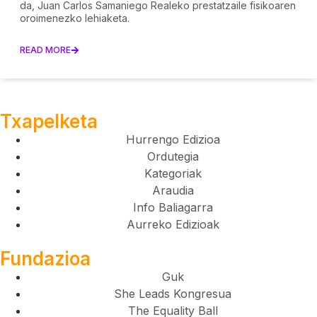
da, Juan Carlos Samaniego Realeko prestatzaile fisikoaren
oroimenezko lehiaketa.
READ MORE
Txapelketa
Hurrengo Edizioa
Ordutegia
Kategoriak
Araudia
Info Baliagarra
Aurreko Edizioak
Fundazioa
Guk
She Leads Kongresua
The Equality Ball