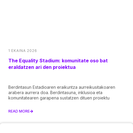
1 EKAINA 2026
The Equality Stadium: komunitate oso bat
eraldatzen ari den proiektua
Berdintasun Estadioaren eraikuntza aurreikusitakoaren
arabera aurrera doa. Berdintasuna, inklusioa eta
komunitatearen garapena sustatzen dituen proiektu
READ MORE