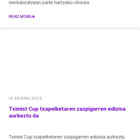
merkaturatzean parte hartzeko ohorea
READ MORE
10 EKAINA 2023
Tximist Cup txapelketaren zazpigarren edizioa
aurkeztu da
Tximist Cup txapelketaren zazpigarren edizioa aurkeztu