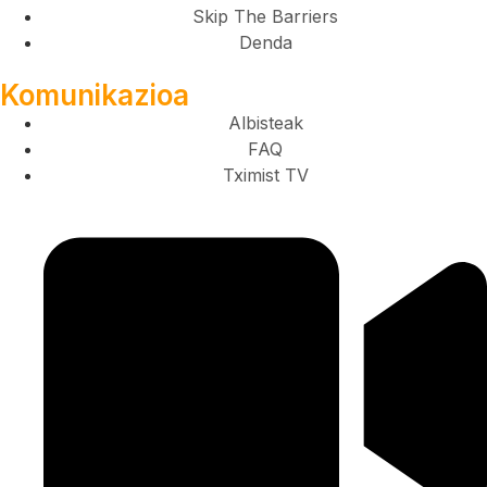
Skip The Barriers
Denda
Komunikazioa
Albisteak
FAQ
Tximist TV