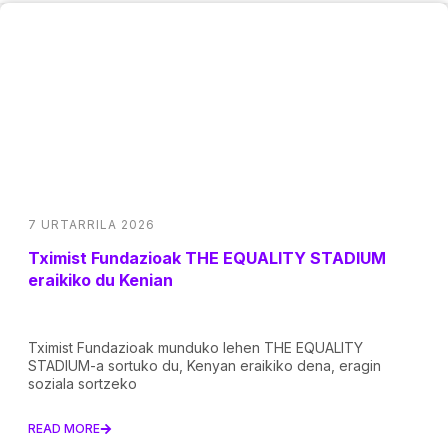
7 URTARRILA 2026
Tximist Fundazioak THE EQUALITY STADIUM
eraikiko du Kenian
Tximist Fundazioak munduko lehen THE EQUALITY
STADIUM-a sortuko du, Kenyan eraikiko dena, eragin
soziala sortzeko
READ MORE