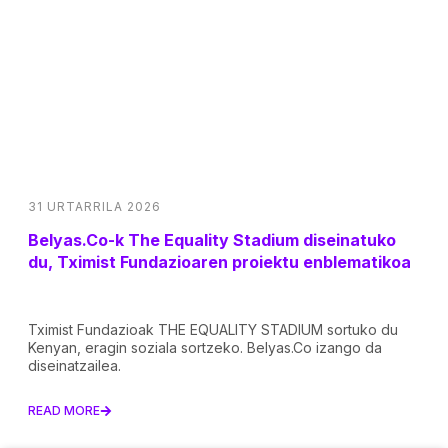
31 URTARRILA 2026
Belyas.Co-k The Equality Stadium diseinatuko
du, Tximist Fundazioaren proiektu enblematikoa
Tximist Fundazioak THE EQUALITY STADIUM sortuko du
Kenyan, eragin soziala sortzeko. Belyas.Co izango da
diseinatzailea.
READ MORE