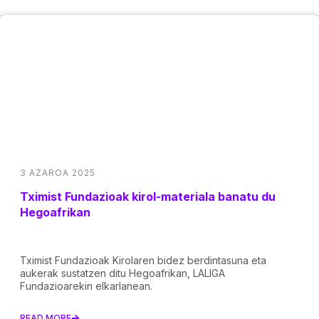
3 AZAROA 2025
Tximist Fundazioak kirol-materiala banatu du
Hegoafrikan
Tximist Fundazioak Kirolaren bidez berdintasuna eta
aukerak sustatzen ditu Hegoafrikan, LALIGA
Fundazioarekin elkarlanean.
READ MORE