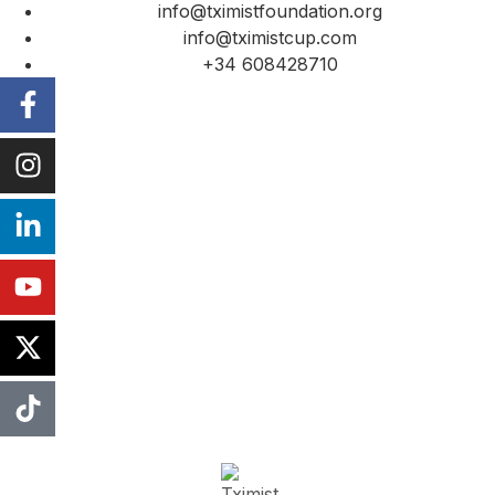
info@tximistfoundation.org
info@tximistcup.com
+34 608428710