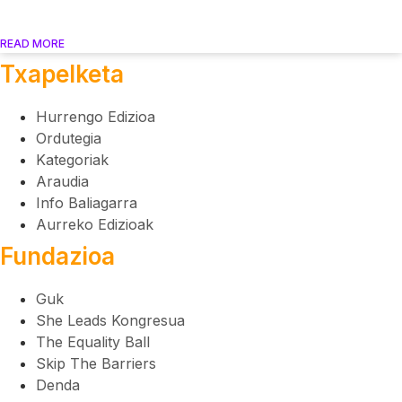
READ MORE
Txapelketa
Hurrengo Edizioa
Ordutegia
Kategoriak
Araudia
Info Baliagarra
Aurreko Edizioak
Fundazioa
Guk
She Leads Kongresua
The Equality Ball
Skip The Barriers
Denda