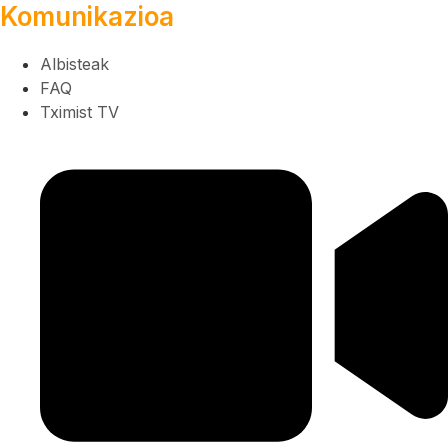
Komunikazioa
Albisteak
FAQ
Tximist TV