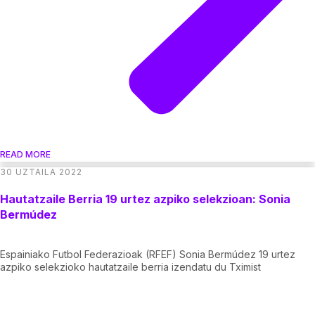
READ MORE
30 UZTAILA 2022
Hautatzaile Berria 19 urtez azpiko selekzioan: Sonia
Bermúdez
Espainiako Futbol Federazioak (RFEF) Sonia Bermúdez 19 urtez
azpiko selekzioko hautatzaile berria izendatu du Tximist