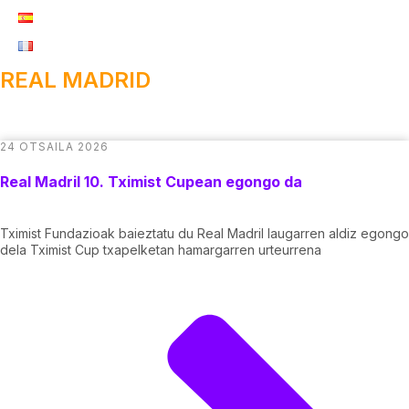
REAL MADRID
24 OTSAILA 2026
Real Madril 10. Tximist Cupean egongo da
Tximist Fundazioak baieztatu du Real Madril laugarren aldiz egongo
dela Tximist Cup txapelketan hamargarren urteurrena