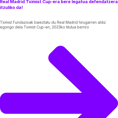
Real Madrid Tximist Cup-era bere legatua defendatzera
itzuliko da!
Tximist Fundazioak baieztatu du Real Madrid hirugarren aldiz
egongo dela Tximist Cup-en, 2023ko titulua berriro