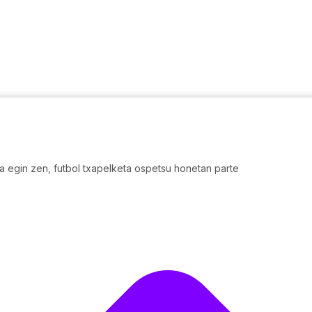
a egin zen, futbol txapelketa ospetsu honetan parte