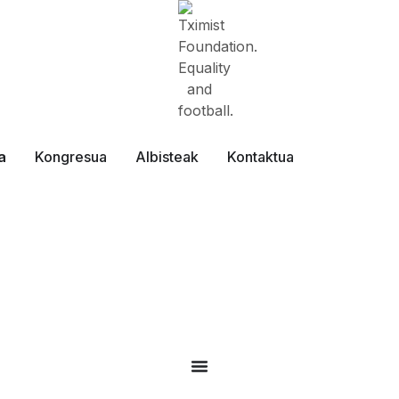
a
Kongresua
Albisteak
Kontaktua