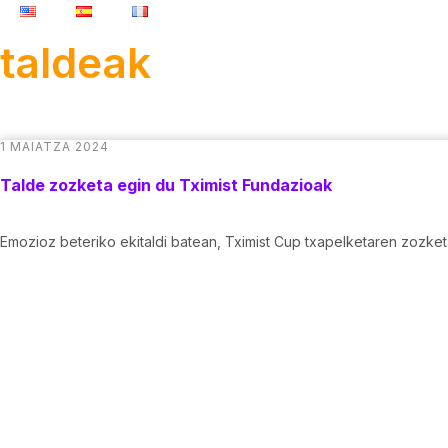
taldeak
1 MAIATZA 2024
Talde zozketa egin du Tximist Fundazioak
Emozioz beteriko ekitaldi batean, Tximist Cup txapelketaren zozket