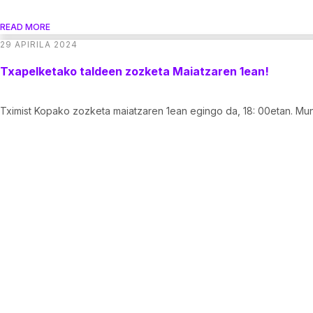
READ MORE
29 APIRILA 2024
Txapelketako taldeen zozketa Maiatzaren 1ean!
Tximist Kopako zozketa maiatzaren 1ean egingo da, 18: 00etan. Mun