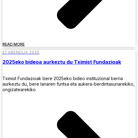
READ MORE
21 ABENDUA 2025
2025eko bideoa aurkeztu du Tximist Fundazioak
Tximist Fundazioak bere 2025eko bideo instituzional berria
aurkeztu du, bere lanaren funtsa eta aukera-berdintasunarekiko,
ongizatearekiko