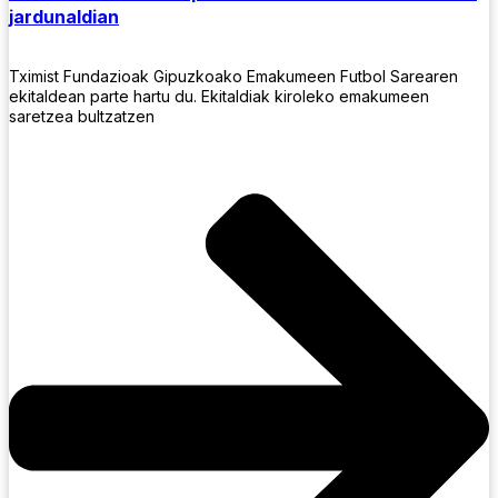
jardunaldian
Tximist Fundazioak Gipuzkoako Emakumeen Futbol Sarearen
ekitaldean parte hartu du. Ekitaldiak kiroleko emakumeen
saretzea bultzatzen