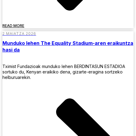
READ MORE
2 MAIATZA 2026
Munduko lehen The Equality Stadium-aren eraikuntza
hasi da
Tximist Fundazioak munduko lehen BERDINTASUN ESTADIOA
sortuko du, Kenyan eraikiko dena, gizarte-eragina sortzeko
helburuarekin.