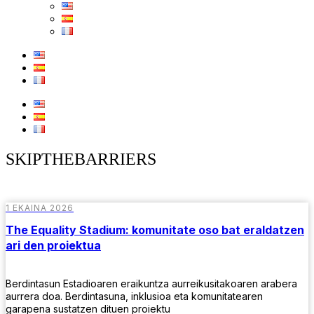
SKIPTHEBARRIERS
1 EKAINA 2026
The Equality Stadium: komunitate oso bat eraldatzen
ari den proiektua
Berdintasun Estadioaren eraikuntza aurreikusitakoaren arabera
aurrera doa. Berdintasuna, inklusioa eta komunitatearen
garapena sustatzen dituen proiektu