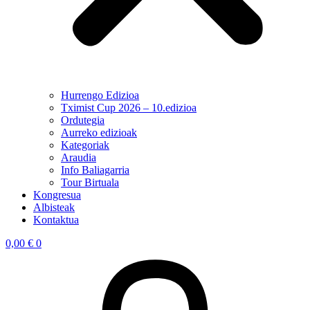
Hurrengo Edizioa
Tximist Cup 2026 – 10.edizioa
Ordutegia
Aurreko edizioak
Kategoriak
Araudia
Info Baliagarria
Tour Birtuala
Kongresua
Albisteak
Kontaktua
0,00
€
0