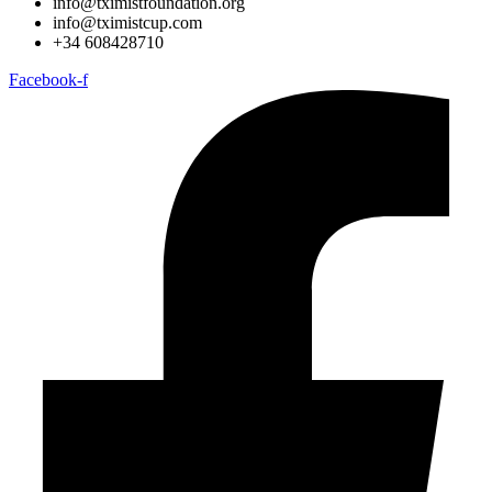
info@tximistfoundation.org
info@tximistcup.com
+34 608428710
Facebook-f