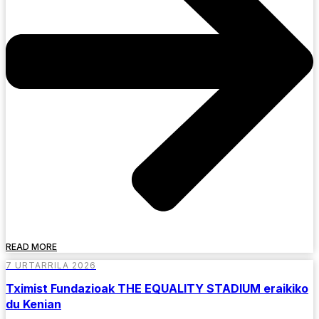
READ MORE
7 URTARRILA 2026
Tximist Fundazioak THE EQUALITY STADIUM eraikiko
du Kenian