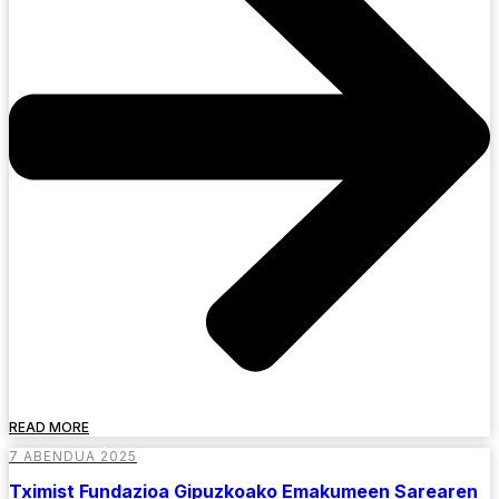
READ MORE
7 ABENDUA 2025
Tximist Fundazioa Gipuzkoako Emakumeen Sarearen