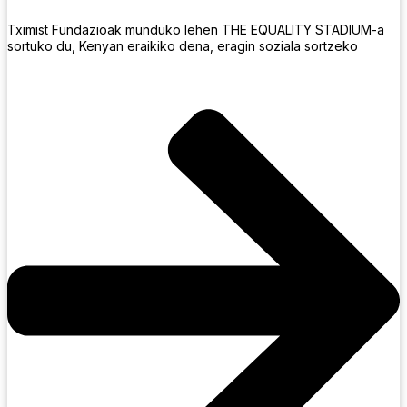
Tximist Fundazioak munduko lehen THE EQUALITY STADIUM-a
sortuko du, Kenyan eraikiko dena, eragin soziala sortzeko