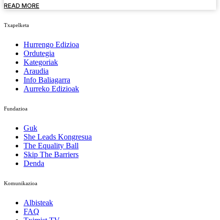
READ MORE
Txapelketa
Hurrengo Edizioa
Ordutegia
Kategoriak
Araudia
Info Baliagarra
Aurreko Edizioak
Fundazioa
Guk
She Leads Kongresua
The Equality Ball
Skip The Barriers
Denda
Komunikazioa
Albisteak
FAQ