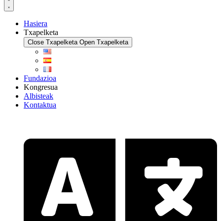
Hasiera
Txapelketa
Close Txapelketa
Open Txapelketa
Fundazioa
Kongresua
Albisteak
Kontaktua