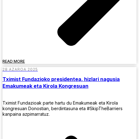
READ MORE
28 AZAROA 2025
Tximist Fundazioko presidentea, hizlari nagusia
Emakumeak eta Kirola Kongresuan
Tximist Fundazioak parte hartu du Emakumeak eta Kirola
kongresuan Donostian, berdintasuna eta #SkipTheBarriers
kanpaina azpimarratuz.