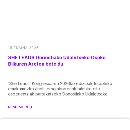
18 EKAINA 2026
SHE LEADS Donostiako Udaletxeko Osoko
Bilkuren Aretoa bete du
‘She Leads’ Kongresuaren 2026ko edizioak futboleko
emakumezko ahots eraginkorrenak bilduko ditu
esperientziak partekatzeko Donostiako Udaletxeko
READ MORE