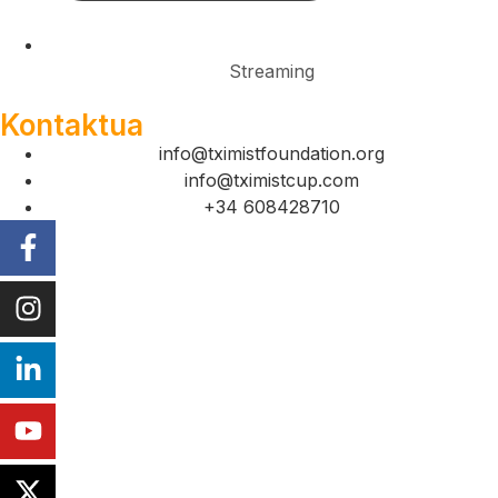
Streaming
Kontaktua
info@tximistfoundation.org
info@tximistcup.com
+34 608428710