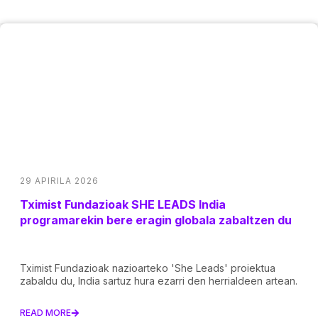
29 APIRILA 2026
Tximist Fundazioak SHE LEADS India
programarekin bere eragin globala zabaltzen du
Tximist Fundazioak nazioarteko 'She Leads' proiektua
zabaldu du, India sartuz hura ezarri den herrialdeen artean.
READ MORE