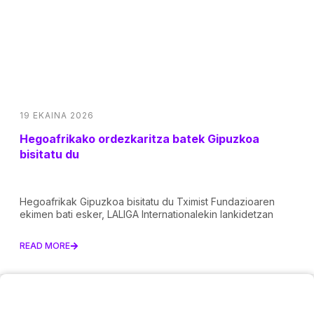
19 EKAINA 2026
Hegoafrikako ordezkaritza batek Gipuzkoa
bisitatu du
Hegoafrikak Gipuzkoa bisitatu du Tximist Fundazioaren
ekimen bati esker, LALIGA Internationalekin lankidetzan
READ MORE