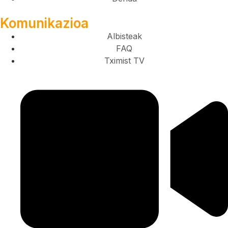
Komunikazioa
Albisteak
FAQ
Tximist TV