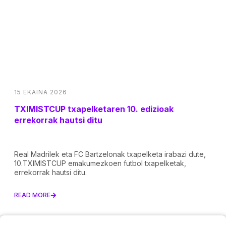
15 EKAINA 2026
TXIMISTCUP txapelketaren 10. edizioak
errekorrak hautsi ditu
Real Madrilek eta FC Bartzelonak txapelketa irabazi dute,
10.TXIMISTCUP emakumezkoen futbol txapelketak,
errekorrak hautsi ditu.
READ MORE