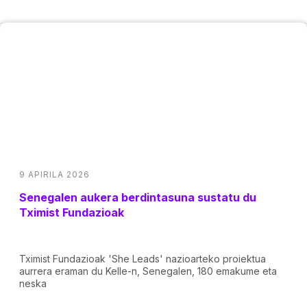
9 APIRILA 2026
Senegalen aukera berdintasuna sustatu du
Tximist Fundazioak
Tximist Fundazioak 'She Leads' nazioarteko proiektua
aurrera eraman du Kelle-n, Senegalen, 180 emakume eta
neska