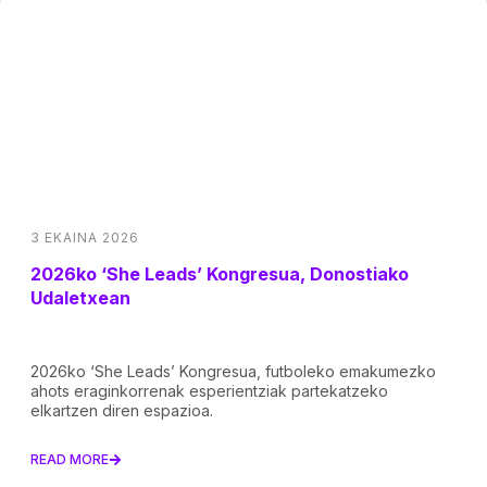
3 EKAINA 2026
2026ko ‘She Leads’ Kongresua, Donostiako
Udaletxean
2026ko ‘She Leads’ Kongresua, futboleko emakumezko
ahots eraginkorrenak esperientziak partekatzeko
elkartzen diren espazioa.
READ MORE