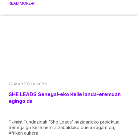
READ MORE
12 MARTXOA 2026
SHE LEADS Senegal-eko Kelle landa-eremuan
egingo da
Tximist Fundazioak 'She Leads' nazioarteko proiektua
Senegalgo Kelle herrira zabalduko duela iragarri du,
Afrikan aukera