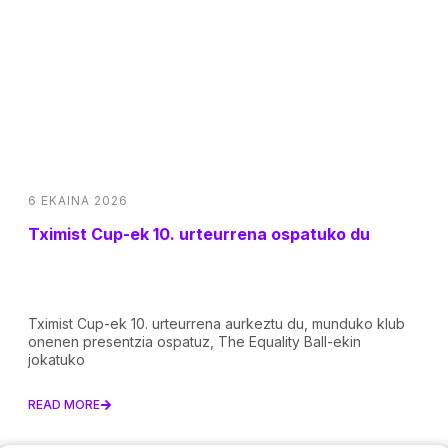
6 EKAINA 2026
Tximist Cup-ek 10. urteurrena ospatuko du
Tximist Cup-ek 10. urteurrena aurkeztu du, munduko klub
onenen presentzia ospatuz, The Equality Ball-ekin
jokatuko
READ MORE