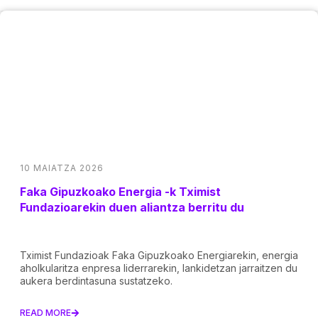
10 MAIATZA 2026
Faka Gipuzkoako Energia -k Tximist
Fundazioarekin duen aliantza berritu du
Tximist Fundazioak Faka Gipuzkoako Energiarekin, energia
aholkularitza enpresa liderrarekin, lankidetzan jarraitzen du
aukera berdintasuna sustatzeko.
READ MORE