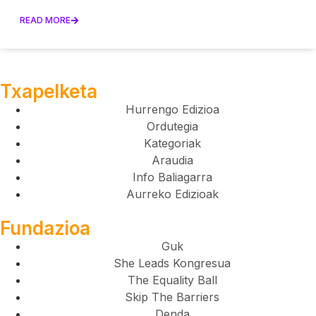
READ MORE
Txapelketa
Hurrengo Edizioa
Ordutegia
Kategoriak
Araudia
Info Baliagarra
Aurreko Edizioak
Fundazioa
Guk
She Leads Kongresua
The Equality Ball
Skip The Barriers
Denda