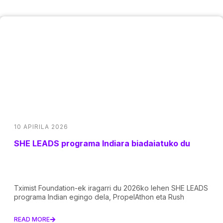
10 APIRILA 2026
SHE LEADS programa Indiara biadaiatuko du
Tximist Foundation-ek iragarri du 2026ko lehen SHE LEADS
programa Indian egingo dela, PropelAthon eta Rush
READ MORE