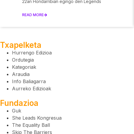
22an Hondarribian egingo den Legends
READ MORE
Txapelketa
Hurrengo Edizioa
Ordutegia
Kategoriak
Araudia
Info Baliagarra
Aurreko Edizioak
Fundazioa
Guk
She Leads Kongresua
The Equality Ball
Skip The Barriers