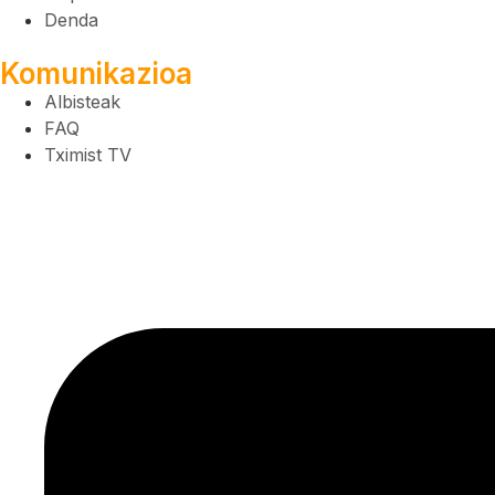
Denda
Komunikazioa
Albisteak
FAQ
Tximist TV