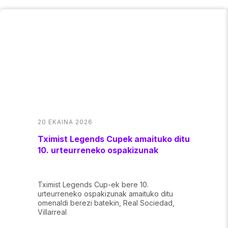
20 EKAINA 2026
Tximist Legends Cupek amaituko ditu
10. urteurreneko ospakizunak
Tximist Legends Cup-ek bere 10.
urteurreneko ospakizunak amaituko ditu
omenaldi berezi batekin, Real Sociedad,
Villarreal