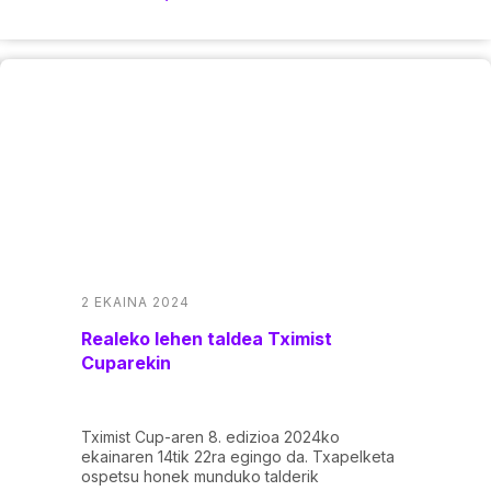
2 EKAINA 2024
Realeko lehen taldea Tximist
Cuparekin
Tximist Cup-aren 8. edizioa 2024ko
ekainaren 14tik 22ra egingo da. Txapelketa
ospetsu honek munduko talderik