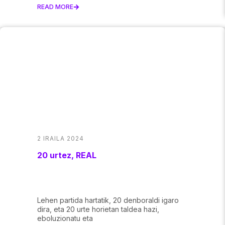
READ MORE
2 IRAILA 2024
20 urtez, REAL
Lehen partida hartatik, 20 denboraldi igaro
dira, eta 20 urte horietan taldea hazi,
eboluzionatu eta