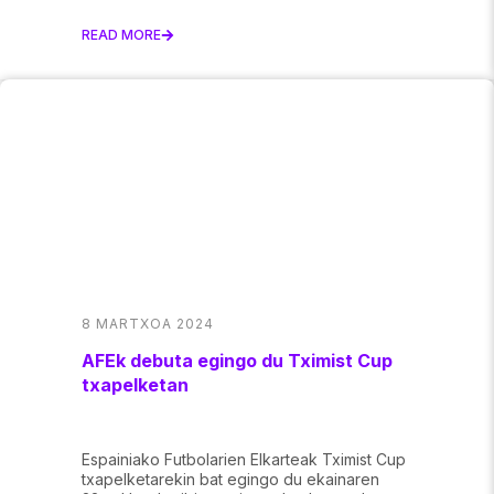
READ MORE
8 MARTXOA 2024
AFEk debuta egingo du Tximist Cup
txapelketan
Espainiako Futbolarien Elkarteak Tximist Cup
txapelketarekin bat egingo du ekainaren