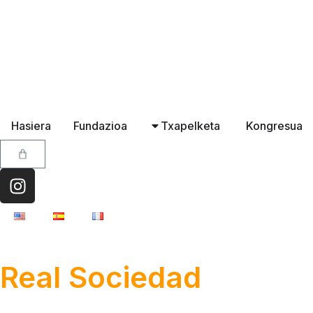
Hasiera
Fundazioa
Txapelketa
Kongresua
Real Sociedad