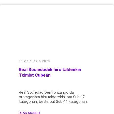
12 MARTXOA 2025
Real Sociedadek hiru taldeekin
Tximist Cupean
Real Sociedad berriro izango da
protagonista hiru talderekin: bat Sub-17
kategorian, beste bat Sub-14 kategorian,
READ MORE