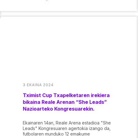
3 EKAINA 2024
Tximist Cup Txapelketaren irekiera
bikaina Reale Arenan “She Leads”
Nazioarteko Kongresuarekin.
Ekainaren 14an, Reale Arena estadioa "She
Leads" Kongresuaren agertokia izango da,
futbolaren munduko 12 emakume