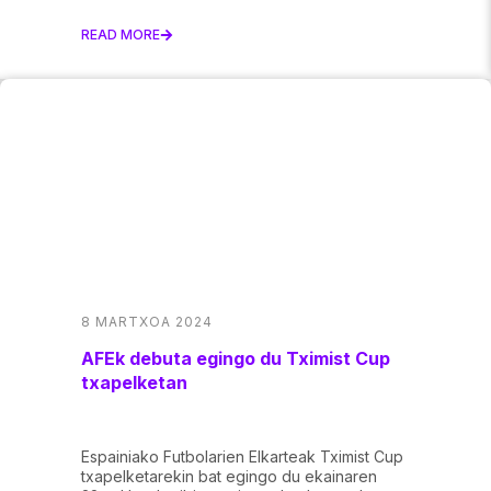
READ MORE
8 MARTXOA 2024
AFEk debuta egingo du Tximist Cup
txapelketan
Espainiako Futbolarien Elkarteak Tximist Cup
txapelketarekin bat egingo du ekainaren