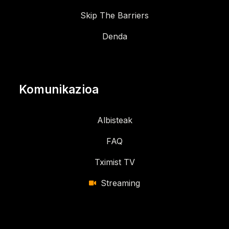
Skip The Barriers
Denda
Komunikazioa
Albisteak
FAQ
Tximist TV
Streaming