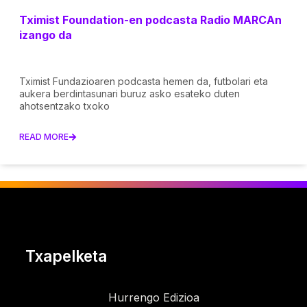
Tximist Foundation-en podcasta Radio MARCAn
izango da
Tximist Fundazioaren podcasta hemen da, futbolari eta
aukera berdintasunari buruz asko esateko duten
ahotsentzako txoko
READ MORE
Txapelketa
Hurrengo Edizioa