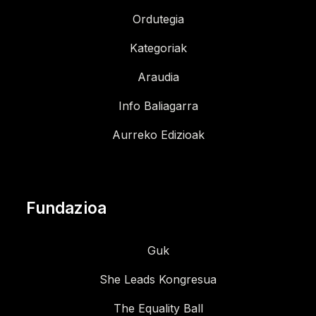
Ordutegia
Kategoriak
Araudia
Info Baliagarra
Aurreko Edizioak
Fundazioa
Guk
She Leads Kongresua
The Equality Ball