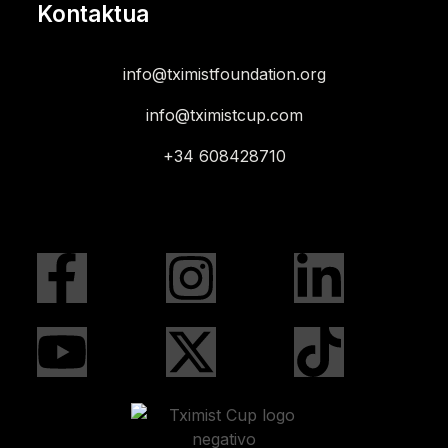
Kontaktua
info@tximistfoundation.org
info@tximistcup.com
+34 608428710