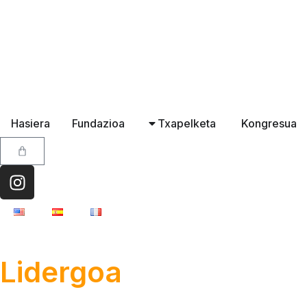
Hasiera
Fundazioa
Txapelketa
Kongresua
Lidergoa