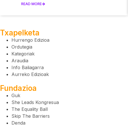
READ MORE
Txapelketa
Hurrengo Edizioa
Ordutegia
Kategoriak
Araudia
Info Baliagarra
Aurreko Edizioak
Fundazioa
Guk
She Leads Kongresua
The Equality Ball
Skip The Barriers
Denda