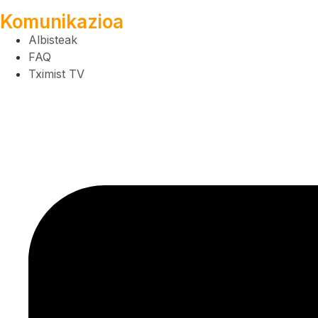
Komunikazioa
Albisteak
FAQ
Tximist TV