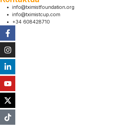
info@tximistfoundation.org
info@tximistcup.com
+34 608428710