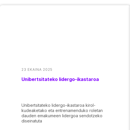
23 EKAINA 2025
Unibertsitateko lidergo-ikastaroa
Unibertsitateko lidergo-ikastaroa kirol-
kudeaketako eta entrenamenduko roletan
dauden emakumeen lidergoa sendotzeko
diseinatuta