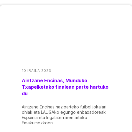
10 IRAILA 2023
Aintzane Encinas, Munduko
Txapelketako finalean parte hartuko
du
Aintzane Encinas nazioarteko futbol jokalari
ohiak eta LALIGAko egungo enbaxadoreak
Espainia eta Ingalaterraren arteko
Emakumezkoen