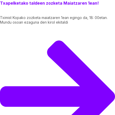
Txapelketako taldeen zozketa Maiatzaren 1ean!
Tximist Kopako zozketa maiatzaren 1ean egingo da, 18: 00etan.
Mundu osoan ezaguna den kirol ekitaldi