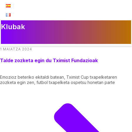
Klubak
1 MAIATZA 2024
Talde zozketa egin du Tximist Fundazioak
Emozioz beteriko ekitaldi batean, Tximist Cup txapelketaren
zozketa egin zen, futbol txapelketa ospetsu honetan parte