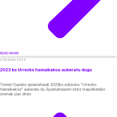
READ MORE
2 EKAINA 2023
2023 ko Urrezko hamaikakoa aukeratu dugu
Tximist Cupeko epaimahaiak 2023ko edizioko "Urrezko
Hamaikakoa" aukeratu du. Epaimahaiaren iritziz txapelketako
onenak izan diren