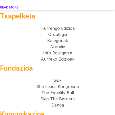
READ MORE
Txapelketa
Hurrengo Edizioa
Ordutegia
Kategoriak
Araudia
Info Baliagarra
Aurreko Edizioak
Fundazioa
Guk
She Leads Kongresua
The Equality Ball
Skip The Barriers
Denda
Komunikazioa