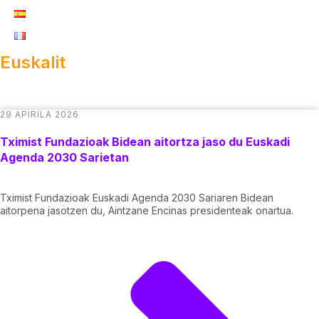
Euskalit
29 APIRILA 2026
Tximist Fundazioak Bidean aitortza jaso du Euskadi
Agenda 2030 Sarietan
Tximist Fundazioak Euskadi Agenda 2030 Sariaren Bidean
aitorpena jasotzen du, Aintzane Encinas presidenteak onartua.