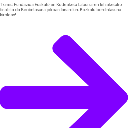
Tximist Fundazioa Euskalit-en Kudeaketa Laburraren lehiaketako
finalista da Berdintasuna jokoan lanarekin. Bozkatu berdintasuna
kirolean!