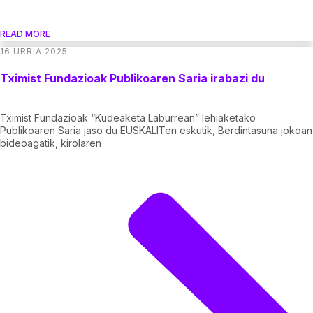
READ MORE
16 URRIA 2025
Tximist Fundazioak Publikoaren Saria irabazi du
Tximist Fundazioak “Kudeaketa Laburrean” lehiaketako
Publikoaren Saria jaso du EUSKALITen eskutik, Berdintasuna jokoan
bideoagatik, kirolaren