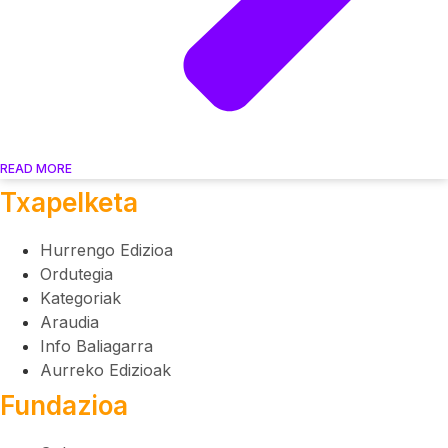
READ MORE
Txapelketa
Hurrengo Edizioa
Ordutegia
Kategoriak
Araudia
Info Baliagarra
Aurreko Edizioak
Fundazioa