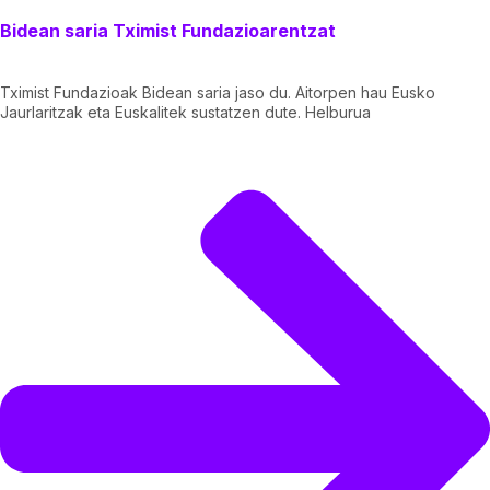
Bidean saria Tximist Fundazioarentzat
Tximist Fundazioak Bidean saria jaso du. Aitorpen hau Eusko
Jaurlaritzak eta Euskalitek sustatzen dute. Helburua