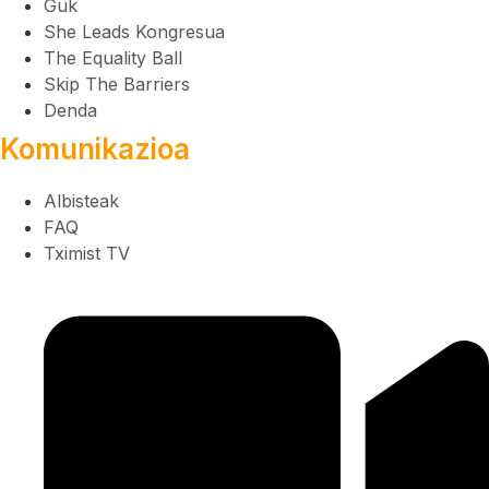
Guk
She Leads Kongresua
The Equality Ball
Skip The Barriers
Denda
Komunikazioa
Albisteak
FAQ
Tximist TV