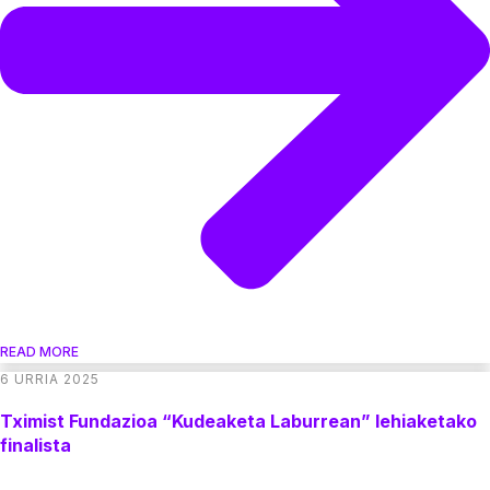
READ MORE
6 URRIA 2025
Tximist Fundazioa “Kudeaketa Laburrean” lehiaketako
finalista