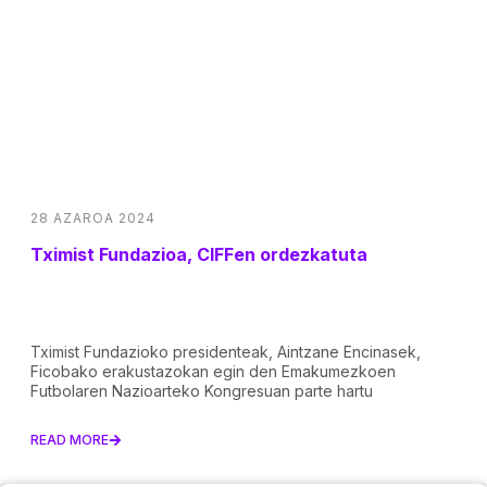
28 AZAROA 2024
Tximist Fundazioa, CIFFen ordezkatuta
Tximist Fundazioko presidenteak, Aintzane Encinasek,
Ficobako erakustazokan egin den Emakumezkoen
Futbolaren Nazioarteko Kongresuan parte hartu
READ MORE