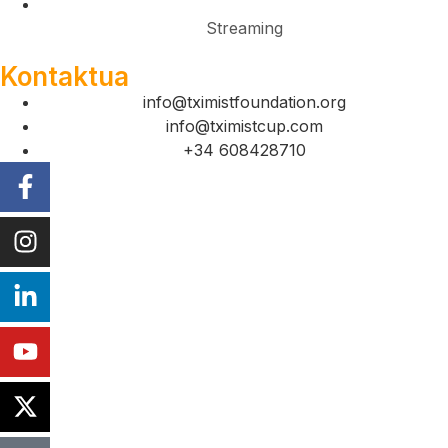
Streaming
Kontaktua
info@tximistfoundation.org
info@tximistcup.com
+34 608428710