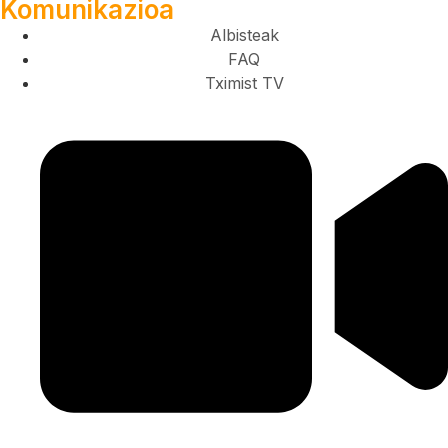
Komunikazioa
Albisteak
FAQ
Tximist TV