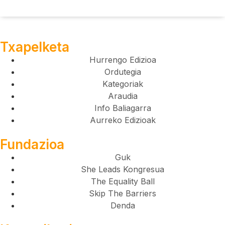
Txapelketa
Hurrengo Edizioa
Ordutegia
Kategoriak
Araudia
Info Baliagarra
Aurreko Edizioak
Fundazioa
Guk
She Leads Kongresua
The Equality Ball
Skip The Barriers
Denda