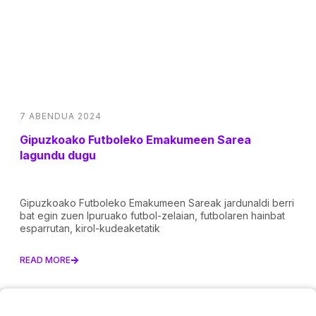
7 ABENDUA 2024
Gipuzkoako Futboleko Emakumeen Sarea
lagundu dugu
Gipuzkoako Futboleko Emakumeen Sareak jardunaldi berri
bat egin zuen Ipuruako futbol-zelaian, futbolaren hainbat
esparrutan, kirol-kudeaketatik
READ MORE