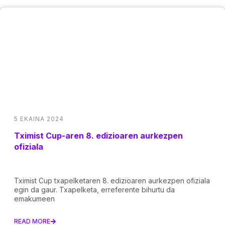
5 EKAINA 2024
Tximist Cup-aren 8. edizioaren aurkezpen
ofiziala
Tximist Cup txapelketaren 8. edizioaren aurkezpen ofiziala
egin da gaur. Txapelketa, erreferente bihurtu da
emakumeen
READ MORE