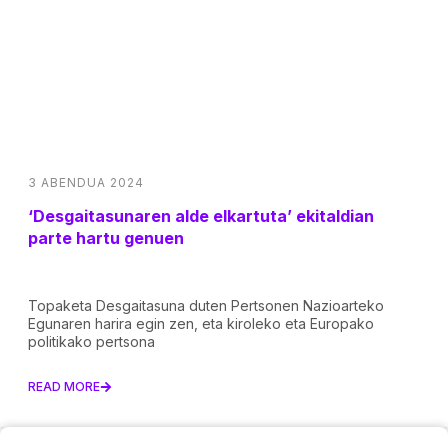
3 ABENDUA 2024
‘Desgaitasunaren alde elkartuta’ ekitaldian
parte hartu genuen
Topaketa Desgaitasuna duten Pertsonen Nazioarteko
Egunaren harira egin zen, eta kiroleko eta Europako
politikako pertsona
READ MORE