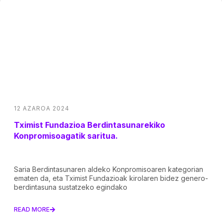
12 AZAROA 2024
Tximist Fundazioa Berdintasunarekiko
Konpromisoagatik saritua.
Saria Berdintasunaren aldeko Konpromisoaren kategorian
ematen da, eta Tximist Fundazioak kirolaren bidez genero-
berdintasuna sustatzeko egindako
READ MORE