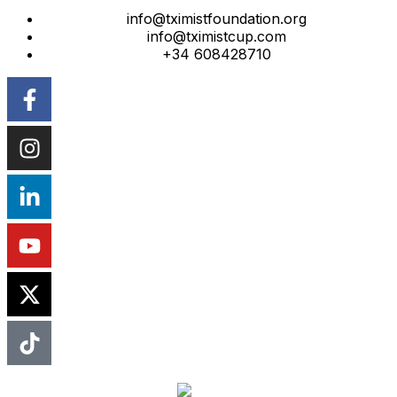
info@tximistfoundation.org
info@tximistcup.com
+34 608428710