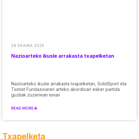
26 EKAINA 2025
Nazioarteko ikusle arrakasta txapelketan
Nazioarteko ikusle arrakasta txapelketan, SolidSport eta
Tximist Fundazioaren arteko akordioari esker partida
guztiak zuzenean eman
READ MORE
Txapelketa