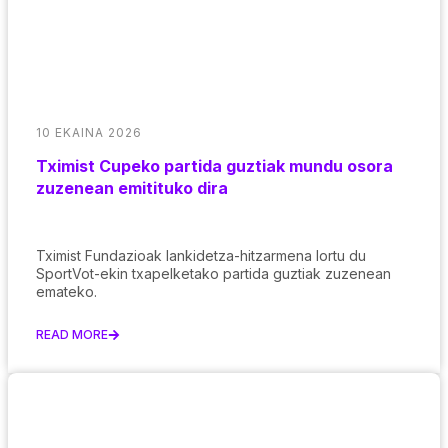
10 EKAINA 2026
Tximist Cupeko partida guztiak mundu osora
zuzenean emitituko dira
Tximist Fundazioak lankidetza-hitzarmena lortu du
SportVot-ekin txapelketako partida guztiak zuzenean
emateko.
READ MORE