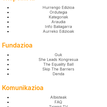
Hurrengo Edizioa
Ordutegia
Kategoriak
Araudia
Info Baliagarra
Aurreko Edizioak
Fundazioa
Guk
She Leads Kongresua
The Equality Ball
Skip The Barriers
Denda
Komunikazioa
Albisteak
FAQ
Tximist TV