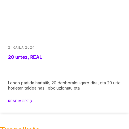
2 IRAILA 2024
20 urtez, REAL
Lehen partida hartatik, 20 denboraldi igaro dira, eta 20 urte
horietan taldea hazi, eboluzionatu eta
READ MORE