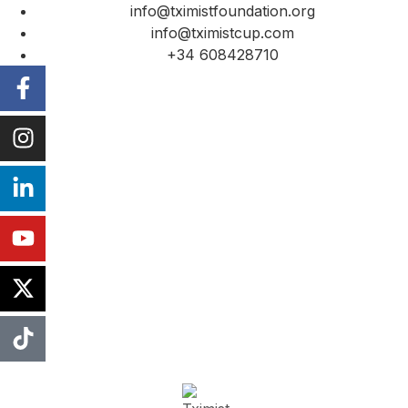
info@tximistfoundation.org
info@tximistcup.com
+34 608428710