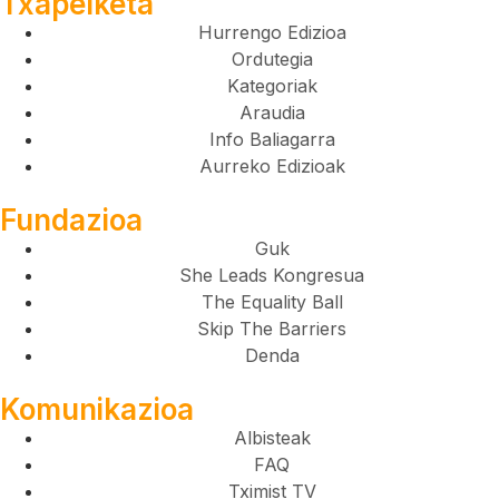
Txapelketa
Hurrengo Edizioa
Ordutegia
Kategoriak
Araudia
Info Baliagarra
Aurreko Edizioak
Fundazioa
Guk
She Leads Kongresua
The Equality Ball
Skip The Barriers
Denda
Komunikazioa
Albisteak
FAQ
Tximist TV