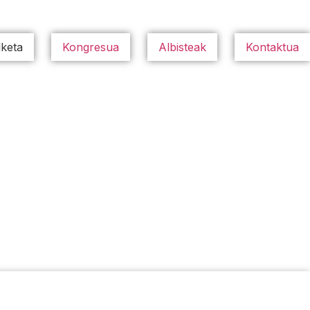
keta
Kongresua
Albisteak
Kontaktua