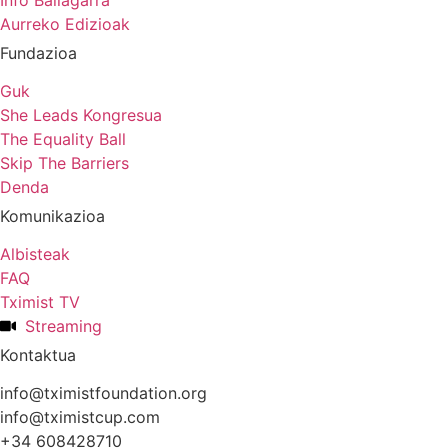
Info Baliagarra
Aurreko Edizioak
Fundazioa
Guk
She Leads Kongresua
The Equality Ball
Skip The Barriers
Denda
Komunikazioa
Albisteak
FAQ
Tximist TV
Streaming
Kontaktua
info@tximistfoundation.org
info@tximistcup.com
+34 608428710