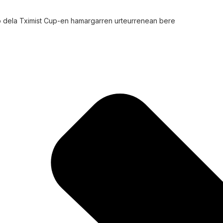
o dela Tximist Cup-en hamargarren urteurrenean bere