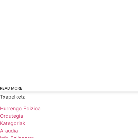
READ MORE
Txapelketa
Hurrengo Edizioa
Ordutegia
Kategoriak
Araudia