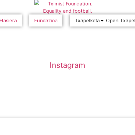
Hasiera
Fundazioa
Txapelketa
Open Txapel
Instagram