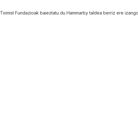
Tximist Fundazioak baieztatu du Hammarby taldea berriz ere izang