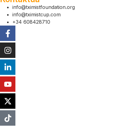
info@tximistfoundation.org
info@tximistcup.com
+34 608428710