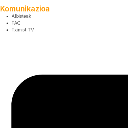
Komunikazioa
Albisteak
FAQ
Tximist TV