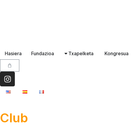
Hasiera
Fundazioa
Txapelketa
Kongresua
Club