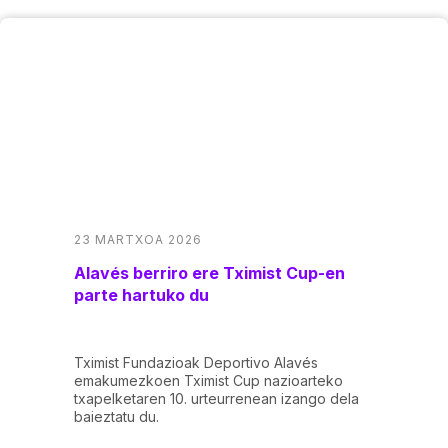
23 MARTXOA 2026
Alavés berriro ere Tximist Cup-en
parte hartuko du
Tximist Fundazioak Deportivo Alavés
emakumezkoen Tximist Cup nazioarteko
txapelketaren 10. urteurrenean izango dela
baieztatu du.