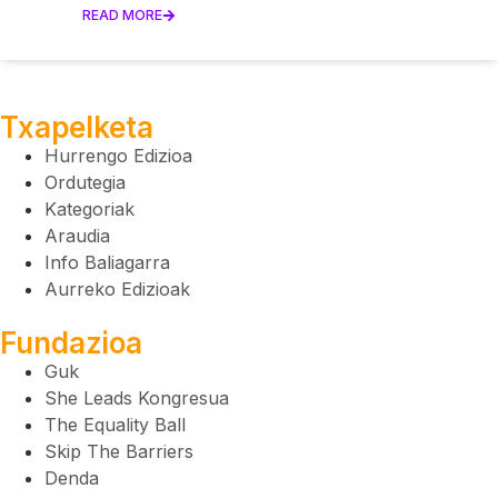
READ MORE
Txapelketa
Hurrengo Edizioa
Ordutegia
Kategoriak
Araudia
Info Baliagarra
Aurreko Edizioak
Fundazioa
Guk
She Leads Kongresua
The Equality Ball
Skip The Barriers
Denda