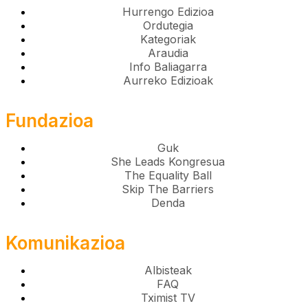
Hurrengo Edizioa
Ordutegia
Kategoriak
Araudia
Info Baliagarra
Aurreko Edizioak
Fundazioa
Guk
She Leads Kongresua
The Equality Ball
Skip The Barriers
Denda
Komunikazioa
Albisteak
FAQ
Tximist TV