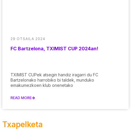
29 OTSAILA 2024
FC Bartzelona, TXIMIST CUP 2024an!
TXIMIST CUPek atsegin handiz iragarri du FC
Bartzelonako harrobiko bi taldek, munduko
emakumezkoen klub onenetako
READ MORE
Txapelketa