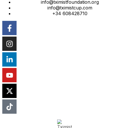
info@tximistfoundation.org
info@tximistcup.com
+34 608428710