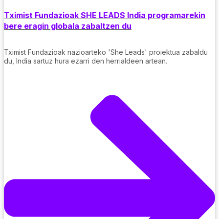
Tximist Fundazioak SHE LEADS India programarekin
bere eragin globala zabaltzen du
Tximist Fundazioak nazioarteko 'She Leads' proiektua zabaldu
du, India sartuz hura ezarri den herrialdeen artean.