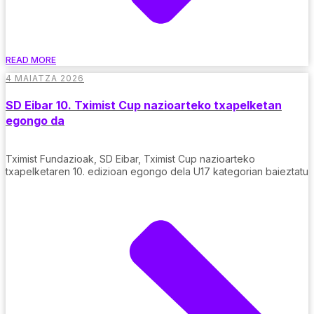
READ MORE
4 MAIATZA 2026
SD Eibar 10. Tximist Cup nazioarteko txapelketan
egongo da
Tximist Fundazioak, SD Eibar, Tximist Cup nazioarteko
txapelketaren 10. edizioan egongo dela U17 kategorian baieztatu