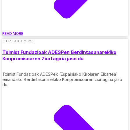
READ MORE
3 UZTAILA 2026
Tximist Fundazioak ADESPen Berdintasunarekiko
Konpromisoaren Ziurtagiria jaso du
Tximist Fundazioak ADESPek (Espainiako Kirolaren Elkartea)
emandako Berdintasunarekiko Konpromisoaren ziurtagiria jaso
du.