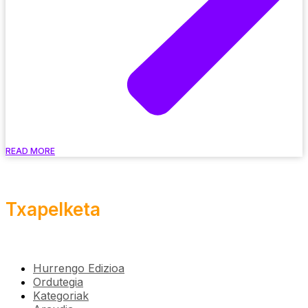
READ MORE
Txapelketa
Hurrengo Edizioa
Ordutegia
Kategoriak