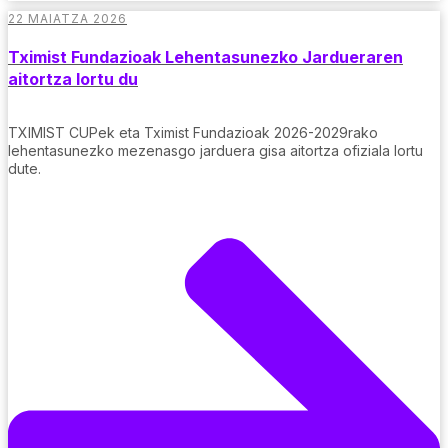
22 MAIATZA 2026
Tximist Fundazioak Lehentasunezko Jardueraren
aitortza lortu du
TXIMIST CUPek eta Tximist Fundazioak 2026-2029rako
lehentasunezko mezenasgo jarduera gisa aitortza ofiziala lortu
dute.