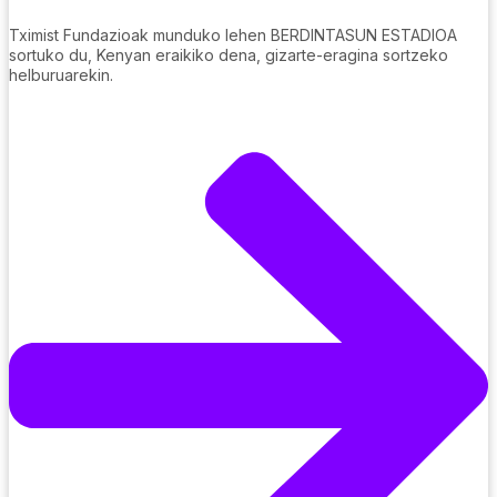
Tximist Fundazioak munduko lehen BERDINTASUN ESTADIOA
sortuko du, Kenyan eraikiko dena, gizarte-eragina sortzeko
helburuarekin.