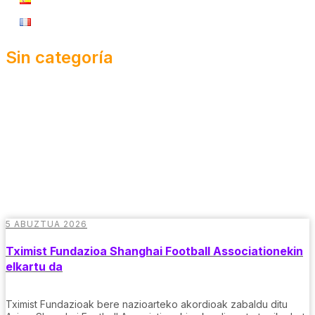
Sin categoría
5 ABUZTUA 2026
Tximist Fundazioa Shanghai Football Associationekin
elkartu da
Tximist Fundazioak bere nazioarteko akordioak zabaldu ditu