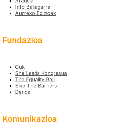
Araudia
Info Baliagarra
Aurreko Edizioak
Fundazioa
Guk
She Leads Kongresua
The Equality Ball
Skip The Barriers
Denda
Komunikazioa