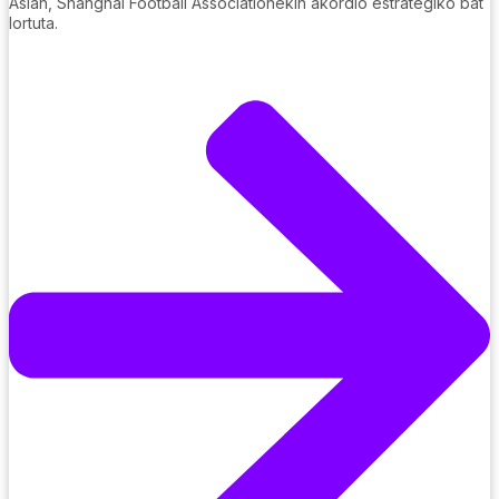
Asian, Shanghai Football Associationekin akordio estrategiko bat
lortuta.