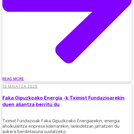
READ MORE
10 MAIATZA 2026
Faka Gipuzkoako Energia -k Tximist Fundazioarekin
duen aliantza berritu du
Tximist Fundazioak Faka Gipuzkoako Energiarekin, energia
aholkularitza enpresa liderrarekin, lankidetzan jarraitzen du
aukera berdintasuna sustatzeko.