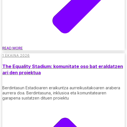
READ MORE
1 EKAINA 2026
The Equality Stadium: komunitate oso bat eraldatzen
ari den proiektua
Berdintasun Estadioaren eraikuntza aurreikusitakoaren arabera
aurrera doa. Berdintasuna, inklusioa eta komunitatearen
garapena sustatzen dituen proiektu