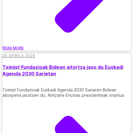
READ MORE
29 APIRILA 2026
Tximist Fundazioak Bidean aitortza jaso du Euskadi
Agenda 2030 Sarietan
Tximist Fundazioak Euskadi Agenda 2030 Sariaren Bidean
aitorpena jasotzen du, Aintzane Encinas presidenteak onartua.