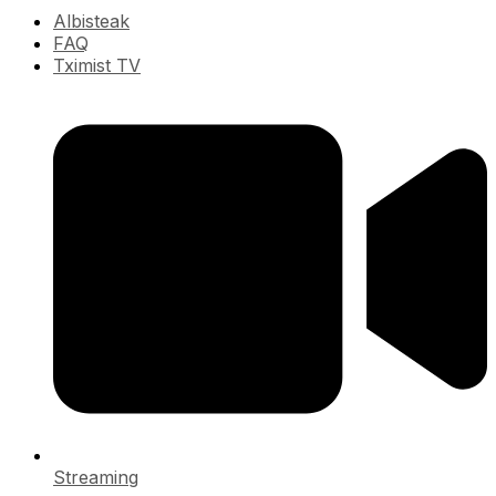
Albisteak
FAQ
Tximist TV
Streaming