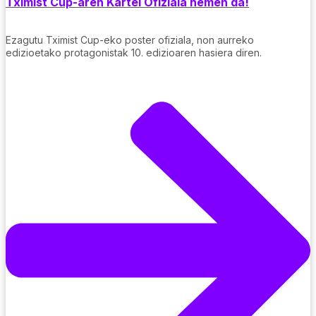
Tximist Cup-aren Kartel Ofiziala hemen da!
Ezagutu Tximist Cup-eko poster ofiziala, non aurreko
edizioetako protagonistak 10. edizioaren hasiera diren.