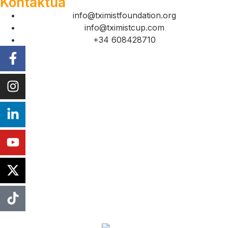
Kontaktua
info@tximistfoundation.org
info@tximistcup.com
+34 608428710