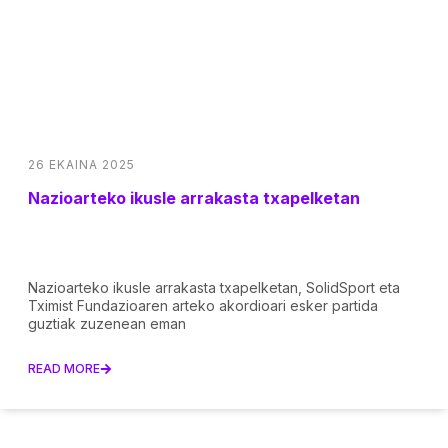
26 EKAINA 2025
Nazioarteko ikusle arrakasta txapelketan
Nazioarteko ikusle arrakasta txapelketan, SolidSport eta
Tximist Fundazioaren arteko akordioari esker partida
guztiak zuzenean eman
READ MORE