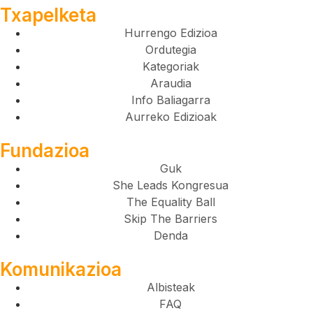
Txapelketa
Hurrengo Edizioa
Ordutegia
Kategoriak
Araudia
Info Baliagarra
Aurreko Edizioak
Fundazioa
Guk
She Leads Kongresua
The Equality Ball
Skip The Barriers
Denda
Komunikazioa
Albisteak
FAQ