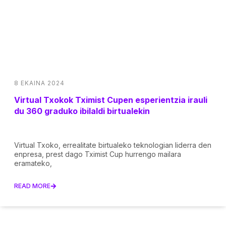
8 EKAINA 2024
Virtual Txokok Tximist Cupen esperientzia irauli
du 360 graduko ibilaldi birtualekin
Virtual Txoko, errealitate birtualeko teknologian liderra den
enpresa, prest dago Tximist Cup hurrengo mailara
eramateko,
READ MORE