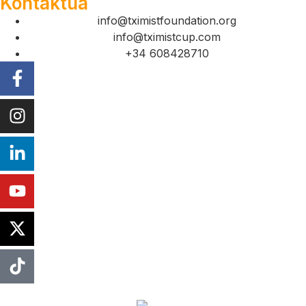
Kontaktua
info@tximistfoundation.org
info@tximistcup.com
+34 608428710