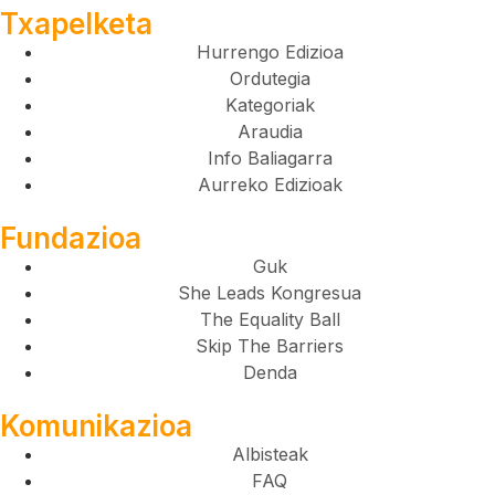
Txapelketa
Hurrengo Edizioa
Ordutegia
Kategoriak
Araudia
Info Baliagarra
Aurreko Edizioak
Fundazioa
Guk
She Leads Kongresua
The Equality Ball
Skip The Barriers
Denda
Komunikazioa
Albisteak
FAQ