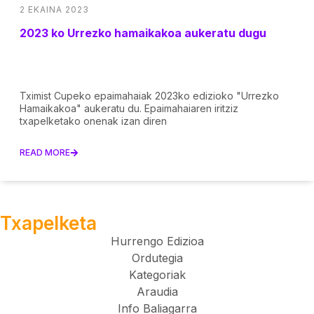
2 EKAINA 2023
2023 ko Urrezko hamaikakoa aukeratu dugu
Tximist Cupeko epaimahaiak 2023ko edizioko "Urrezko
Hamaikakoa" aukeratu du. Epaimahaiaren iritziz
txapelketako onenak izan diren
READ MORE
Txapelketa
Hurrengo Edizioa
Ordutegia
Kategoriak
Araudia
Info Baliagarra