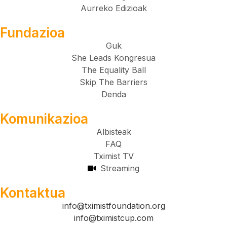
Aurreko Edizioak
Fundazioa
Guk
She Leads Kongresua
The Equality Ball
Skip The Barriers
Denda
Komunikazioa
Albisteak
FAQ
Tximist TV
Streaming
Kontaktua
info@tximistfoundation.org
info@tximistcup.com