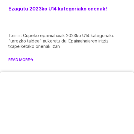
Ezagutu 2023ko U14 kategoriako onenak!
Tximist Cupeko epaimahaiak 2023ko U14 kategoriako
"urrezko taldea" aukeratu du. Epaimahaiaren iritziz
txapelketako onenak izan
READ MORE